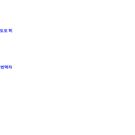
고도모 히
・번역자