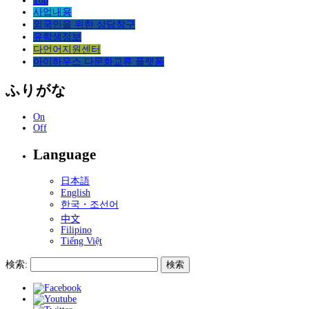
Top
사업내용
외국인을 위한 상담창구
유학생정보
다언어지원센터
아이하우스 다문화교류 플랫폼
ふりがな
On
Off
Language
日本語
English
한국・조선어
中文
Filipino
Tiếng Việt
検索: