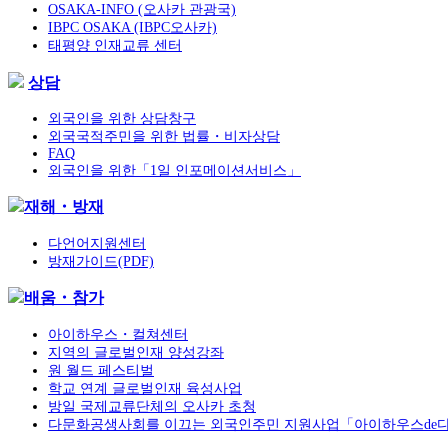
OSAKA-INFO (오사카 관광국)
IBPC OSAKA (IBPC오사카)
태평양 인재교류 센터
상담
외국인을 위한 상담창구
외국국적주민을 위한 법률・비자상담
FAQ
외국인을 위한「1일 인포메이션서비스」
재해・방재
다언어지원센터
방재가이드(PDF)
배움・참가
아이하우스・컬쳐센터
지역의 글로벌인재 양성강좌
원 월드 페스티벌
학교 연계 글로벌인재 육성사업
방일 국제교류단체의 오사카 초청
다문화공생사회를 이끄는 외국인주민 지원사업「아이하우스de