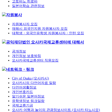
고토바노 히로바
일본어학습 관련정보
자원봉사
자원봉사자 모집
재해시 외국인지원 자원봉사자 모집
대학생・외국인유학생 자원봉사자・인턴 모집
공익재단법인 오사카국제교류센터에 대해서
공개정보
개인정보 보호방침
오사카국제교류센터 직원모집
네트워크・링크
City of Osaka (오사카시)
오사카시의 다언어자료 일람
다언어생활정보
개인번호카드
알기쉬운 일본어정보
유학생정보 링크일람
국제교류기금
오사카 여행과 놀이의 관광정보사이트 (오사카 타노시모)