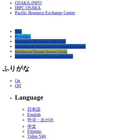
OSAKA-INFO
IBPC OSAKA
Pacific Resource Exchange Center
Top
Proyekto
Consultation Desk para sa Dayuhan
Impormasyon para sa mga Dayuhang Estudyante
Multilingual Disaster Support Center
I-house Multicutural Exchange Platform
ふりがな
On
Off
Language
日本語
English
한국・조선어
中文
Filipino
Tiếng Việt