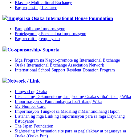
Klase ng Multicultural Exchange
Pag-request ng Lecturer
Tungkol sa Osaka International House Foundation
Pampublikong Impormasyon
Proteksyon ng Personal na Impormasyon
Pag-recruit ng empleyado
Co-sponsorship/ Suporta
Mga Program na Nagpo-promote ng International Exchange
Osaka International Exchange Association Network
International School Support Resident Donation Program
Network / Link
Lungsod ng Osaka
Listahan ng Dokumento ng Lungsod ng Osaka sa iba’t-ibang Wika
Impormasyon sa Pamumuhay sa Iba’t-ibang Wika
My Number Card
Impormasyon Tungkol sa Madaling mMaintindihang Hapon
Listahan ng mga Link ng Impormasyon para sa mga Dayuhang
Estudyante
The Japan Foundation
Sightseeing information site para sa paglalakbay at pagsasaya sa
Osaka (Osaka Fun)