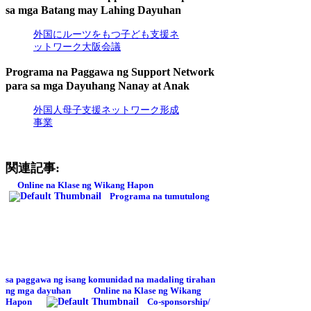
sa mga Batang may Lahing Dayuhan
外国にルーツをもつ子ども支援ネ
ットワーク大阪会議
Programa na Paggawa ng Support Network
para sa mga Dayuhang Nanay at Anak
外国人母子支援ネットワーク形成
事業
関連記事:
Online na Klase ng Wikang Hapon
Programa na tumutulong
sa paggawa ng isang komunidad na madaling tirahan
ng mga dayuhan
Online na Klase ng Wikang
Hapon
Co-sponsorship/