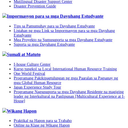
Mutilingual Disaster Support Center
Disaster Prevention Guide
Impormasyon para sa mga Dayuhang Estudyante
Tips sa Pamumuhay para sa Dayuhang Estudyante
Listahan ng mga Link sa Impormasyon para sa mga Dayuhang
Estudyante
Mga Proyekto na Sumusuporta sa mga Dayuhang Estudyante
Suporta sa mga Dayuhang Estudyante
Sumali at Matuto
I-house Culture Center
Kurso tungkol sa Local International Human Resource Training
One World Festival
Programang Pakikipagtulungan ng mga Paaralan sa Pagsanay ng
mga Global Human Resource
Japan Experience Study Tour
Programang Nagsusuporta sa mga Dayuhang Residente na magiging
leader ng Interkultural na Panlipunan [Multicultural Experience at I-
House]
Wikang Hapon
Praktikal na Hapon para sa Trabaho
Online na Klase ng Wikang Hapon