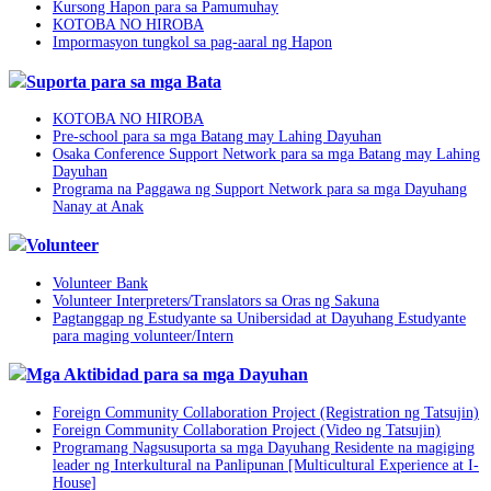
Kursong Hapon para sa Pamumuhay
KOTOBA NO HIROBA
Impormasyon tungkol sa pag-aaral ng Hapon
Suporta para sa mga Bata
KOTOBA NO HIROBA
Pre-school para sa mga Batang may Lahing Dayuhan
Osaka Conference Support Network para sa mga Batang may Lahing
Dayuhan
Programa na Paggawa ng Support Network para sa mga Dayuhang
Nanay at Anak
Volunteer
Volunteer Bank
Volunteer Interpreters/Translators sa Oras ng Sakuna
Pagtanggap ng Estudyante sa Unibersidad at Dayuhang Estudyante
para maging volunteer/Intern
Mga Aktibidad para sa mga Dayuhan
Foreign Community Collaboration Project (Registration ng Tatsujin)
Foreign Community Collaboration Project (Video ng Tatsujin)
Programang Nagsusuporta sa mga Dayuhang Residente na magiging
leader ng Interkultural na Panlipunan [Multicultural Experience at I-
House]