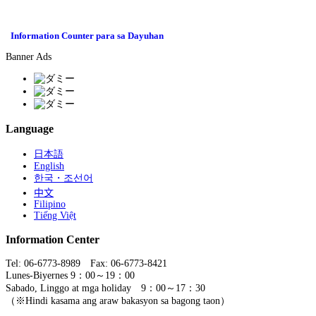
Information Counter para sa Dayuhan
Banner Ads
Language
日本語
English
한국・조선어
中文
Filipino
Tiếng Việt
Information Center
Tel: 06-6773-8989 Fax: 06-6773-8421
Lunes-Biyernes 9：00～19：00
Sabado, Linggo at mga holiday 9：00～17：30
（※Hindi kasama ang araw bakasyon sa bagong taon）