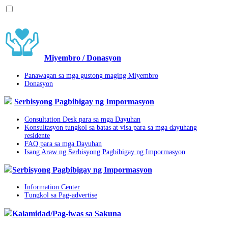
Miyembro / Donasyon
Panawagan sa mga gustong maging Miyembro
Donasyon
Serbisyong Pagbibigay ng Impormasyon
Consultation Desk para sa mga Dayuhan
Konsultasyon tungkol sa batas at visa para sa mga dayuhang
residente
FAQ para sa mga Dayuhan
Isang Araw ng Serbisyong Pagbibigay ng Impormasyon
Serbisyong Pagbibigay ng Impormasyon
Information Center
Tungkol sa Pag-advertise
Kalamidad/Pag-iwas sa Sakuna