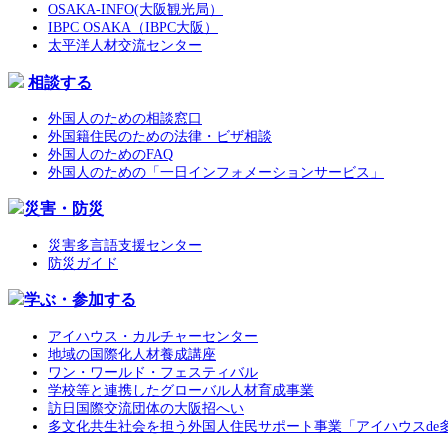
OSAKA-INFO(大阪観光局）
IBPC OSAKA（IBPC大阪）
太平洋人材交流センター
相談する
外国人のための相談窓口
外国籍住民のための法律・ビザ相談
外国人のためのFAQ
外国人のための「一日インフォメーションサービス」
災害・防災
災害多言語支援センター
防災ガイド
学ぶ・参加する
アイハウス・カルチャーセンター
地域の国際化人材養成講座
ワン・ワールド・フェスティバル
学校等と連携したグローバル人材育成事業
訪日国際交流団体の大阪招へい
多文化共生社会を担う外国人住民サポート事業「アイハウスde