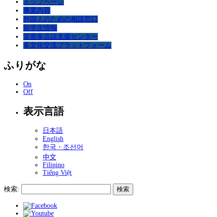
トップページ
事業内容
外国人のための相談窓口
留学生情報
災害多言語支援センター
多文化交流プラットフォーム
ふりがな
On
Off
表示言語
日本語
English
한국・조선어
中文
Filipino
Tiếng Việt
検索: