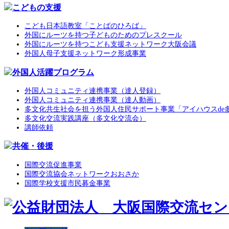
こどもの支援
こども日本語教室「ことばのひろば」
外国にルーツを持つ子どものためのプレスクール
外国にルーツを持つこども支援ネットワーク大阪会議
外国人母子支援ネットワーク形成事業
外国人活躍プログラム
外国人コミュニティ連携事業（達人登録）
外国人コミュニティ連携事業（達人動画）
多文化共生社会を担う外国人住民サポート事業「アイハウスde
多文化交流実践講座（多文化交流会）
講師依頼
共催・後援
国際交流促進事業
国際交流協会ネットワークおおさか
国際学校支援市民募金事業