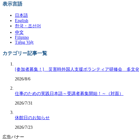
表示言語
日本語
English
한국・조선어
中文
Filipino
Tiếng Việt
カテゴリー記事一覧
[参加者募集！] 災害時外国人支援ボランティア研修会 多文
2026/8/6
仕事のための実践日本語～受講者募集開始！～（対面）
2026/7/31
休館日のお知らせ
2026/7/23
広告バナー