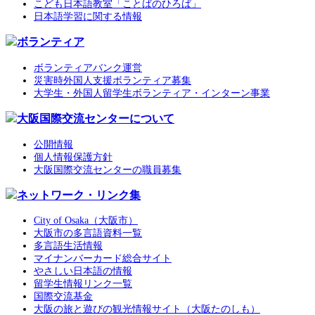
こども日本語教室「ことばのひろば」
日本語学習に関する情報
ボランティア
ボランティアバンク運営
災害時外国人支援ボランティア募集
大学生・外国人留学生ボランティア・インターン事業
大阪国際交流センターについて
公開情報
個人情報保護方針
大阪国際交流センターの職員募集
ネットワーク・リンク集
City of Osaka（大阪市）
大阪市の多言語資料一覧
多言語生活情報
マイナンバーカード総合サイト
やさしい日本語の情報
留学生情報リンク一覧
国際交流基金
大阪の旅と遊びの観光情報サイト（大阪たのしも）