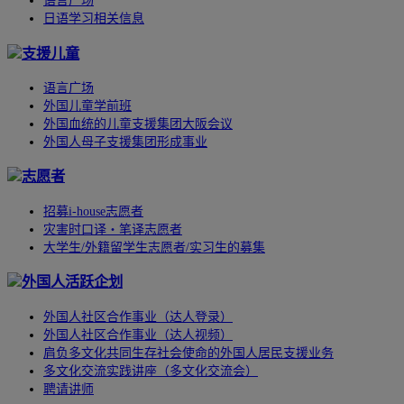
语言广场
日语学习相关信息
支援儿童
语言广场
外国儿童学前班
外国血统的儿童支援集团大阪会议
外国人母子支援集团形成事业
志愿者
招募i-house志愿者
灾害时口译・笔译志愿者
大学生/外籍留学生志愿者/实习生的募集
外国人活跃企划
外国人社区合作事业（达人登录）
外国人社区合作事业（达人视频）
肩负多文化共同生存社会使命的外国人居民支援业务
多文化交流实践讲座（多文化交流会）
聘请讲师