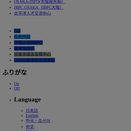
OSAKA-INFO(大阪观光局）
IBPC OSAKA（IBPC大阪）
太平洋人才交流中心
Top
业务内容
外国人咨询窗口
留学生信息
灾害多语言支援中心
I-house多文化交流平台
ふりがな
On
Off
Language
日本語
English
한국・조선어
中文