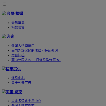
会员·捐赠
会员募集
捐款募集
咨询
外国人咨询窗口
面向外籍居民的法律・签证咨询
常见问答
面向外国人的“一日信息咨询服务”
信息提供
信息中心
关于刊登广告
灾害·防灾
灾害多语言支援中心
外国人防灾指南