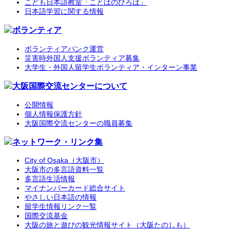
こども日本語教室「ことばのひろば」
日本語学習に関する情報
ボランティア
ボランティアバンク運営
災害時外国人支援ボランティア募集
大学生・外国人留学生ボランティア・インターン事業
大阪国際交流センターについて
公開情報
個人情報保護方針
大阪国際交流センターの職員募集
ネットワーク・リンク集
City of Osaka（大阪市）
大阪市の多言語資料一覧
多言語生活情報
マイナンバーカード総合サイト
やさしい日本語の情報
留学生情報リンク一覧
国際交流基金
大阪の旅と遊びの観光情報サイト（大阪たのしも）