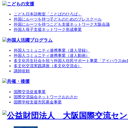
こどもの支援
こども日本語教室「ことばのひろば」
外国にルーツを持つ子どものためのプレスクール
外国にルーツを持つこども支援ネットワーク大阪会議
外国人母子支援ネットワーク形成事業
外国人活躍プログラム
外国人コミュニティ連携事業（達人登録）
外国人コミュニティ連携事業（達人動画）
多文化共生社会を担う外国人住民サポート事業「アイハウスde
多文化交流実践講座（多文化交流会）
講師依頼
共催・後援
国際交流促進事業
国際交流協会ネットワークおおさか
国際学校支援市民募金事業