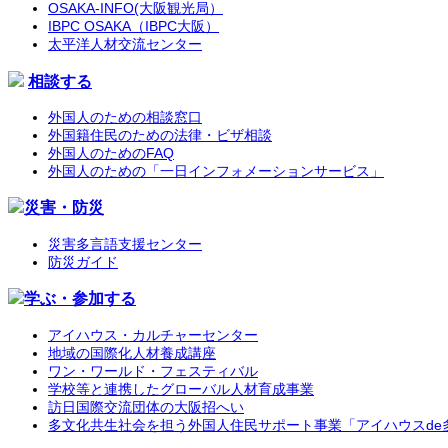
OSAKA-INFO(大阪観光局）
IBPC OSAKA（IBPC大阪）
太平洋人材交流センター
相談する
外国人のための相談窓口
外国籍住民のための法律・ビザ相談
外国人のためのFAQ
外国人のための「一日インフォメーションサービス」
災害・防災
災害多言語支援センター
防災ガイド
学ぶ・参加する
アイハウス・カルチャーセンター
地域の国際化人材養成講座
ワン・ワールド・フェスティバル
学校等と連携したグローバル人材育成事業
訪日国際交流団体の大阪招へい
多文化共生社会を担う外国人住民サポート事業「アイハウスde