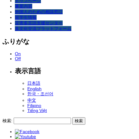
トップページ
事業内容
外国人のための相談窓口
留学生情報
災害多言語支援センター
多文化交流プラットフォーム
ふりがな
On
Off
表示言語
日本語
English
한국・조선어
中文
Filipino
Tiếng Việt
検索: