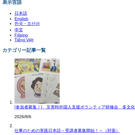
表示言語
日本語
English
한국・조선어
中文
Filipino
Tiếng Việt
カテゴリー記事一覧
[参加者募集！] 災害時外国人支援ボランティア研修会 多文
2026/8/6
仕事のための実践日本語～受講者募集開始！～（対面）