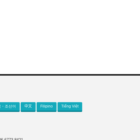
국・조선어
中文
Filipino
Tiếng Việt
-6773-8421