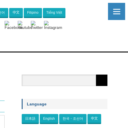
선어
中文
Filipino
Tiếng Việt
Language
日本語
English
한국・조선어
中文