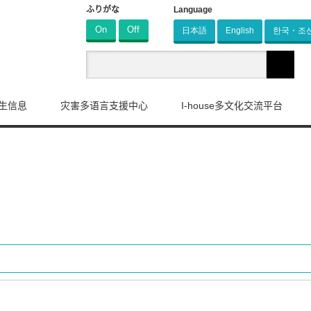
ふりがな
Language
On
Off
日本語
English
한국・조
生信息
灾害多语言支援中心
I-house多文化交流平台