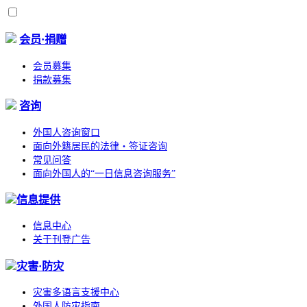
会员·捐赠
会员募集
捐款募集
咨询
外国人咨询窗口
面向外籍居民的法律・签证咨询
常见问答
面向外国人的“一日信息咨询服务”
信息提供
信息中心
关于刊登广告
灾害·防灾
灾害多语言支援中心
外国人防灾指南