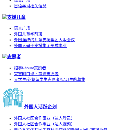
语言广场
日语学习相关信息
支援儿童
语言广场
外国儿童学前班
外国血统的儿童支援集团大阪会议
外国人母子支援集团形成事业
志愿者
招募i-house志愿者
灾害时口译・笔译志愿者
大学生/外籍留学生志愿者/实习生的募集
外国人活跃企划
外国人社区合作事业（达人登录）
外国人社区合作事业（达人视频）
肩负多文化共同生存社会使命的外国人居民支援业务