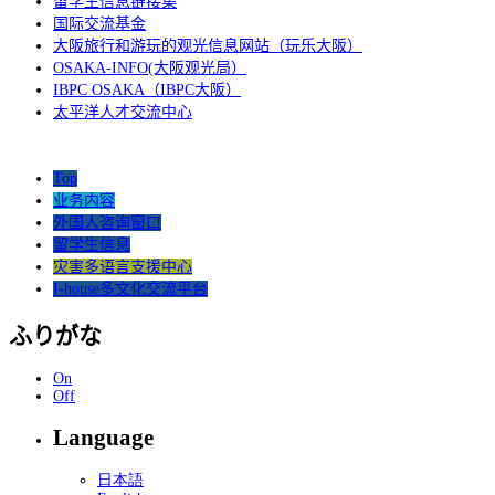
留学生信息链接集
国际交流基金
大阪旅行和游玩的观光信息网站（玩乐大阪）
OSAKA-INFO(大阪观光局）
IBPC OSAKA（IBPC大阪）
太平洋人才交流中心
Top
业务内容
外国人咨询窗口
留学生信息
灾害多语言支援中心
I-house多文化交流平台
ふりがな
On
Off
Language
日本語