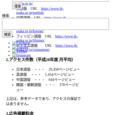
osaka.or.jp/
英語版 URL
https://www.ih-
osaka.or.jp/english/
検索:
中国語版 URL
https://www.ih-
osaka.or.jp/chinese/
韓国・朝鮮語版 URL
https://www.ih-
osaka.or.jp/korean/
フィリピン語版 URL
https://www.ih-
osaka.or.jp/filipino/
ベトナム語版 URL
https://www.ih-
osaka.or.jp/vietnamese/
2.アクセス件数（平成28年度 月平均）
日本語版 ・・・ 29,458ページビュー
英語版 ・・・ 1,454ページビュー
中国語版 ・・・ 644ページビュー
韓国・朝鮮語版 ・・・ 370ページビ
ュー
上記は、参考データであり、アクセスの保証で
はありません。
3.広告掲載料金