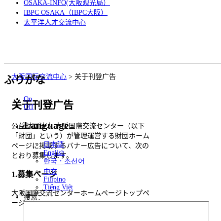
OSAKA-INFO(大阪观光局）
IBPC OSAKA（IBPC大阪）
太平洋人才交流中心
大阪国际交流中心
>
关于刊登广告
ふりがな
On
关于刊登广告
Off
Language
公益財団法人 大阪国際交流センター（以下
「財団」という）が管理運営する財団ホーム
日本語
ページに掲載するバナー広告について、次の
English
とおり募集します。
한국・조선어
中文
1.募集ページ
Filipino
Tiếng Việt
大阪国際交流センターホームページトップペ
搜索：
ージ
日本語版 URL
https://www.ih-