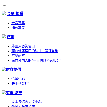
会员·捐赠
会员募集
捐款募集
咨询
外国人咨询窗口
面向外籍居民的法律・签证咨询
常见问答
面向外国人的“一日信息咨询服务”
信息提供
信息中心
关于刊登广告
灾害·防灾
灾害多语言支援中心
外国人防灾指南