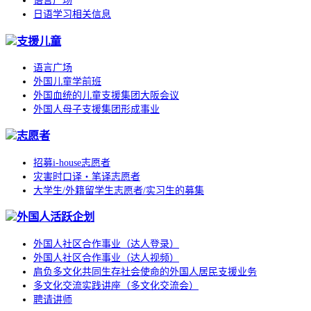
语言广场
日语学习相关信息
支援儿童
语言广场
外国儿童学前班
外国血统的儿童支援集团大阪会议
外国人母子支援集团形成事业
志愿者
招募i-house志愿者
灾害时口译・笔译志愿者
大学生/外籍留学生志愿者/实习生的募集
外国人活跃企划
外国人社区合作事业（达人登录）
外国人社区合作事业（达人视频）
肩负多文化共同生存社会使命的外国人居民支援业务
多文化交流实践讲座（多文化交流会）
聘请讲师