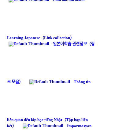
Learning Japanese（Link collection）
일본어학습 관련정보（링
크 모음）
Thông tin
liên quan đến lớp học tiếng Nhật（Tập hợp liên
kết）
Impormasyon