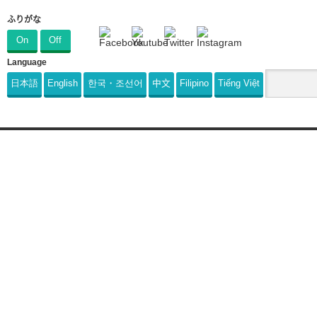
ふりがな
On
Off
Language
日本語
English
한국・조선어
中文
Filipino
Tiếng Việt