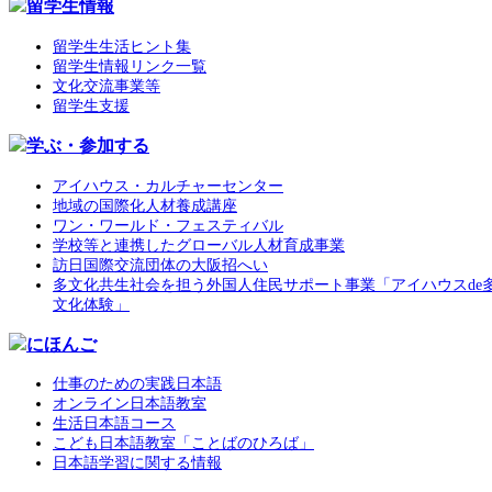
留学生情報
留学生生活ヒント集
留学生情報リンク一覧
文化交流事業等
留学生支援
学ぶ・参加する
アイハウス・カルチャーセンター
地域の国際化人材養成講座
ワン・ワールド・フェスティバル
学校等と連携したグローバル人材育成事業
訪日国際交流団体の大阪招へい
多文化共生社会を担う外国人住民サポート事業「アイハウスde
文化体験」
にほんご
仕事のための実践日本語
オンライン日本語教室
生活日本語コース
こども日本語教室「ことばのひろば」
日本語学習に関する情報