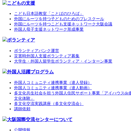
こどもの支援
こども日本語教室「ことばのひろば」
外国にルーツを持つ子どものためのプレスクール
外国にルーツを持つこども支援ネットワーク大阪会議
外国人母子支援ネットワーク形成事業
ボランティア
ボランティアバンク運営
災害時外国人支援ボランティア募集
大学生・外国人留学生ボランティア・インターン事業
外国人活躍プログラム
外国人コミュニティ連携事業（達人登録）
外国人コミュニティ連携事業（達人動画）
多文化共生社会を担う外国人住民サポート事業「アイハウスde
文化体験」
多文化交流実践講座（多文化交流会）
講師依頼
大阪国際交流センターについて
公開情報