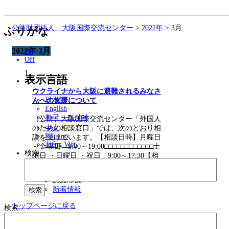
公益財団法人 大阪国際交流センター
>
2022年
>
3月
ふりがな
2022年 3月
On
Off
表示言語
ウクライナから大阪に避難されるみなさ
日本語
んへの支援について
English
한국・조선어
（公財）大阪国際交流センター「外国人
のための相談窓口」では、次のとおり相
中文
Filipino
談を受けています。【相談日時】月曜日
Tiếng Việt
～金曜日 9:00～19:00□□□□□□□□□□□□土
検索:
曜日 ・日曜日 ・祝日 9:00～17:30【相
談対象】…
2022/3/22
新着情報
トップページに戻る
検索: