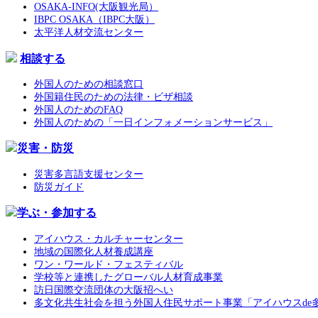
OSAKA-INFO(大阪観光局）
IBPC OSAKA（IBPC大阪）
太平洋人材交流センター
相談する
外国人のための相談窓口
外国籍住民のための法律・ビザ相談
外国人のためのFAQ
外国人のための「一日インフォメーションサービス」
災害・防災
災害多言語支援センター
防災ガイド
学ぶ・参加する
アイハウス・カルチャーセンター
地域の国際化人材養成講座
ワン・ワールド・フェスティバル
学校等と連携したグローバル人材育成事業
訪日国際交流団体の大阪招へい
多文化共生社会を担う外国人住民サポート事業「アイハウスde