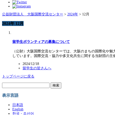
公益財団法人 大阪国際交流センター
>
2024年
>
12月
2024年 12月
留学生ボランティアの募集について
（公財）大阪国際交流センターでは、大阪のまちの国際化や魅
しています。国際交流・協力や多文化共生に関する当財団の主
2024/12/18
留学生の皆さんへ
トップページに戻る
検
索:
表示言語
日本語
English
한국・조선어