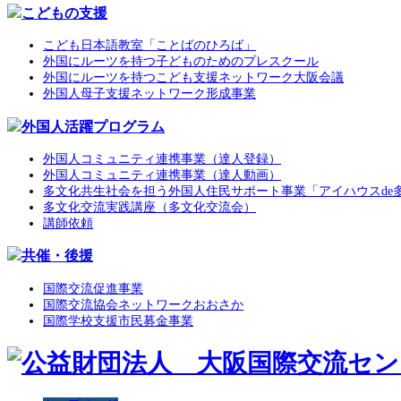
こどもの支援
こども日本語教室「ことばのひろば」
外国にルーツを持つ子どものためのプレスクール
外国にルーツを持つこども支援ネットワーク大阪会議
外国人母子支援ネットワーク形成事業
外国人活躍プログラム
外国人コミュニティ連携事業（達人登録）
外国人コミュニティ連携事業（達人動画）
多文化共生社会を担う外国人住民サポート事業「アイハウスde
多文化交流実践講座（多文化交流会）
講師依頼
共催・後援
国際交流促進事業
国際交流協会ネットワークおおさか
国際学校支援市民募金事業