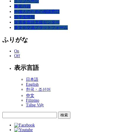
トップページ
事業内容
外国人のための相談窓口
留学生情報
災害多言語支援センター
多文化交流プラットフォーム
ふりがな
On
Off
表示言語
日本語
English
한국・조선어
中文
Filipino
Tiếng Việt
検
索: