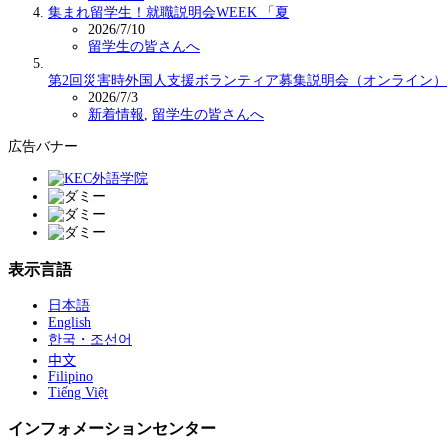
集まれ留学生！就職説明会WEEK 「夏
2026/7/10
留学生の皆さんへ
第2回災害時外国人支援ボランティア募集説明会（オンライン）
2026/7/3
新着情報
,
留学生の皆さんへ
広告バナー
表示言語
日本語
English
한국・조선어
中文
Filipino
Tiếng Việt
インフォメーションセンター