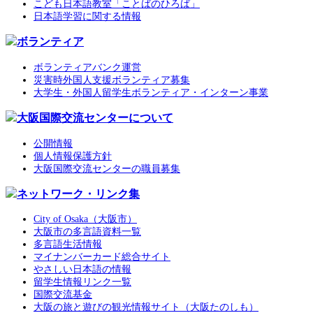
こども日本語教室「ことばのひろば」
日本語学習に関する情報
ボランティア
ボランティアバンク運営
災害時外国人支援ボランティア募集
大学生・外国人留学生ボランティア・インターン事業
大阪国際交流センターについて
公開情報
個人情報保護方針
大阪国際交流センターの職員募集
ネットワーク・リンク集
City of Osaka（大阪市）
大阪市の多言語資料一覧
多言語生活情報
マイナンバーカード総合サイト
やさしい日本語の情報
留学生情報リンク一覧
国際交流基金
大阪の旅と遊びの観光情報サイト（大阪たのしも）