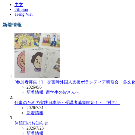
中文
Filipino
Tiếng Việt
新着情報
[参加者募集！] 災害時外国人支援ボランティア研修会 多文
2026/8/6
新着情報
,
留学生の皆さんへ
仕事のための実践日本語～受講者募集開始！～（対面）
2026/7/31
新着情報
休館日のお知らせ
2026/7/23
新着情報