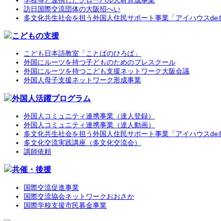
訪日国際交流団体の大阪招へい
多文化共生社会を担う外国人住民サポート事業「アイハウスde
こどもの支援
こども日本語教室「ことばのひろば」
外国にルーツを持つ子どものためのプレスクール
外国にルーツを持つこども支援ネットワーク大阪会議
外国人母子支援ネットワーク形成事業
外国人活躍プログラム
外国人コミュニティ連携事業（達人登録）
外国人コミュニティ連携事業（達人動画）
多文化共生社会を担う外国人住民サポート事業「アイハウスde
多文化交流実践講座（多文化交流会）
講師依頼
共催・後援
国際交流促進事業
国際交流協会ネットワークおおさか
国際学校支援市民募金事業