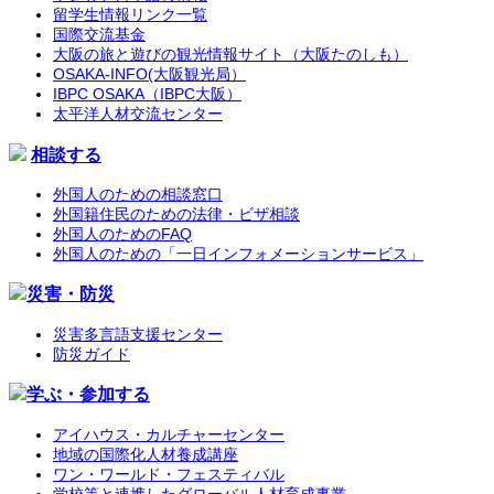
留学生情報リンク一覧
国際交流基金
大阪の旅と遊びの観光情報サイト（大阪たのしも）
OSAKA-INFO(大阪観光局）
IBPC OSAKA（IBPC大阪）
太平洋人材交流センター
相談する
外国人のための相談窓口
外国籍住民のための法律・ビザ相談
外国人のためのFAQ
外国人のための「一日インフォメーションサービス」
災害・防災
災害多言語支援センター
防災ガイド
学ぶ・参加する
アイハウス・カルチャーセンター
地域の国際化人材養成講座
ワン・ワールド・フェスティバル
学校等と連携したグローバル人材育成事業