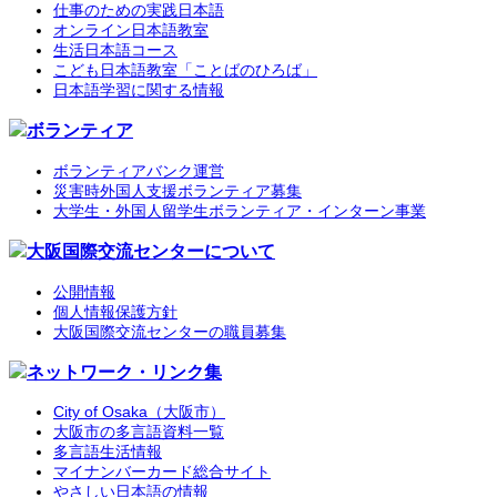
仕事のための実践日本語
オンライン日本語教室
生活日本語コース
こども日本語教室「ことばのひろば」
日本語学習に関する情報
ボランティア
ボランティアバンク運営
災害時外国人支援ボランティア募集
大学生・外国人留学生ボランティア・インターン事業
大阪国際交流センターについて
公開情報
個人情報保護方針
大阪国際交流センターの職員募集
ネットワーク・リンク集
City of Osaka（大阪市）
大阪市の多言語資料一覧
多言語生活情報
マイナンバーカード総合サイト
やさしい日本語の情報