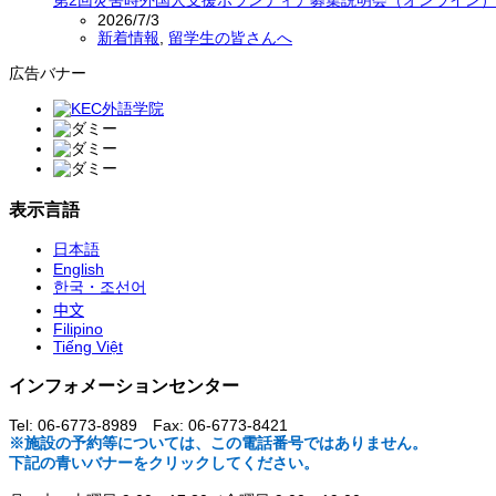
第2回災害時外国人支援ボランティア募集説明会（オンライン）
2026/7/3
新着情報
,
留学生の皆さんへ
広告バナー
表示言語
日本語
English
한국・조선어
中文
Filipino
Tiếng Việt
インフォメーションセンター
Tel: 06-6773-8989 Fax: 06-6773-8421
※施設の予約等については、この電話番号ではありません。
下記の青いバナーをクリックしてください。