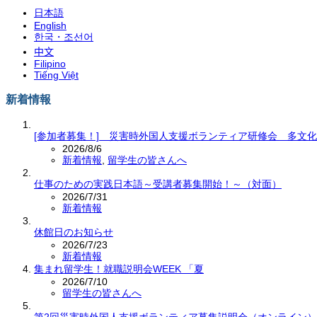
日本語
English
한국・조선어
中文
Filipino
Tiếng Việt
新着情報
[参加者募集！] 災害時外国人支援ボランティア研修会 多文
2026/8/6
新着情報
,
留学生の皆さんへ
仕事のための実践日本語～受講者募集開始！～（対面）
2026/7/31
新着情報
休館日のお知らせ
2026/7/23
新着情報
集まれ留学生！就職説明会WEEK 「夏
2026/7/10
留学生の皆さんへ