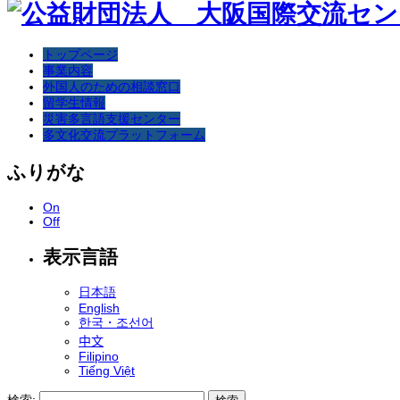
トップページ
事業内容
外国人のための相談窓口
留学生情報
災害多言語支援センター
多文化交流プラットフォーム
ふりがな
On
Off
表示言語
日本語
English
한국・조선어
中文
Filipino
Tiếng Việt
検索: