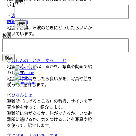
搜索：
います。
・
大阪市 やさしい日本語をつかった防災や
防犯の情報
地震や台風、津波のときにどうしたらいいか
書いています。
検索:
・大阪市市民局 「やさしい日本語」による
防災学習
①
じしんの とき する こと
地震の時、何が起こるかを、写真や動画で紹
介します。
地震の時に何をしたら良いかを、写真や絵を
使って、紹介します。
②
ひなんしょ
避難所（にげるところ）の看板、サインを写
真や絵を使って、紹介します。
避難所に何があるか、何ができるか、いつ避
難所に逃げるか、気をつけることを写真や絵
を使って、紹介します。
③
にげる よういを する