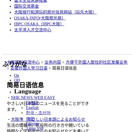
留学生信息链接集
国际交流基金
大阪旅行和游玩的观光信息网站（玩乐大阪）
OSAKA-INFO(大阪观光局）
IBPC OSAKA（IBPC大阪）
太平洋人才交流中心
大阪国际交流中心
>
业务内容
>
方便于外国人居住的社区发展业务
ふりがな
>
支援外国人学习日语
>
简易日语信息
On
Off
简易日语信息
Language
・
NHK NEWS WEB EASY
日本語
やさしい日本語のニュースを見ることができ
English
ます。
한국・조선어
中文
・
大阪市 やさしい日本語によるお知らせ
Filipino
生活の情報や、区役所の行き方や開いている
Tiếng Việt
時間など区役所からのお知らせなどを書いて