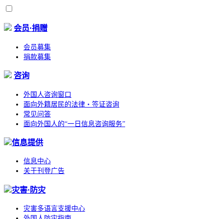
会员·捐赠
会员募集
捐款募集
咨询
外国人咨询窗口
面向外籍居民的法律・签证咨询
常见问答
面向外国人的“一日信息咨询服务”
信息提供
信息中心
关于刊登广告
灾害·防灾
灾害多语言支援中心
外国人防灾指南