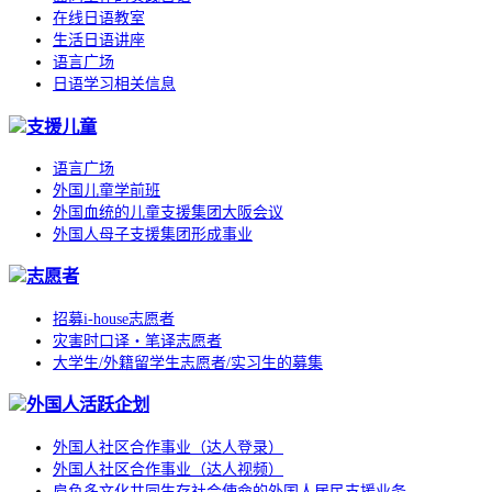
在线日语教室
生活日语讲座
语言广场
日语学习相关信息
支援儿童
语言广场
外国儿童学前班
外国血统的儿童支援集团大阪会议
外国人母子支援集团形成事业
志愿者
招募i-house志愿者
灾害时口译・笔译志愿者
大学生/外籍留学生志愿者/实习生的募集
外国人活跃企划
外国人社区合作事业（达人登录）
外国人社区合作事业（达人视频）
肩负多文化共同生存社会使命的外国人居民支援业务