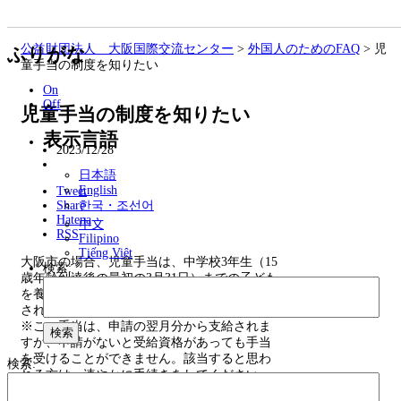
公益財団法人 大阪国際交流センター
>
外国人のためのFAQ
>
児
ふりがな
童手当の制度を知りたい
On
Off
児童手当の制度を知りたい
表示言語
2023/12/28
日本語
English
Tweet
Share
한국・조선어
Hatena
中文
RSS
Filipino
Tiếng Việt
大阪市の場合、児童手当は、中学校3年生（15
検索:
歳年齢到達後の最初の3月31日）までの子ども
を養育している方に、1人目の子どもから支給
されます。
※この手当は、申請の翌月分から支給されま
すが、申請がないと受給資格があっても手当
を受けることができません。該当すると思わ
検索:
れる方は、速やかに手続きをしてください。
また、新たな子どもが出生された場合は、必