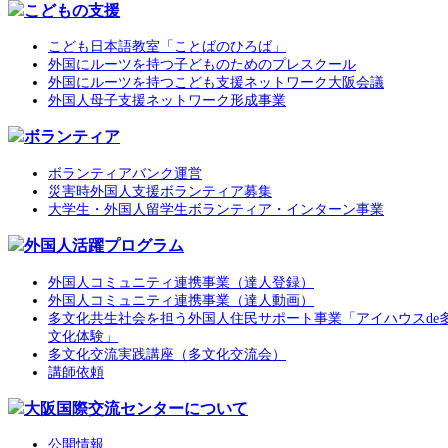
こどもの支援
こども日本語教室「ことばのひろば」
外国にルーツを持つ子どものためのプレスクール
外国にルーツを持つこども支援ネットワーク大阪会議
外国人母子支援ネットワーク形成事業
ボランティア
ボランティアバンク運営
災害時外国人支援ボランティア募集
大学生・外国人留学生ボランティア・インターン事業
外国人活躍プログラム
外国人コミュニティ連携事業（達人登録）
外国人コミュニティ連携事業（達人動画）
多文化共生社会を担う外国人住民サポート事業「アイハウスde
文化体験」
多文化交流実践講座（多文化交流会）
講師依頼
大阪国際交流センターについて
公開情報