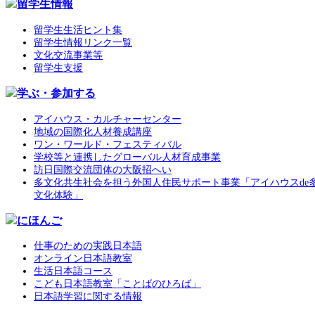
留学生情報
留学生生活ヒント集
留学生情報リンク一覧
文化交流事業等
留学生支援
学ぶ・参加する
アイハウス・カルチャーセンター
地域の国際化人材養成講座
ワン・ワールド・フェスティバル
学校等と連携したグローバル人材育成事業
訪日国際交流団体の大阪招へい
多文化共生社会を担う外国人住民サポート事業「アイハウスde
文化体験」
にほんご
仕事のための実践日本語
オンライン日本語教室
生活日本語コース
こども日本語教室「ことばのひろば」
日本語学習に関する情報