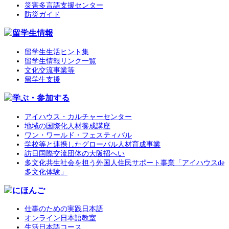
災害多言語支援センター
防災ガイド
留学生情報
留学生生活ヒント集
留学生情報リンク一覧
文化交流事業等
留学生支援
学ぶ・参加する
アイハウス・カルチャーセンター
地域の国際化人材養成講座
ワン・ワールド・フェスティバル
学校等と連携したグローバル人材育成事業
訪日国際交流団体の大阪招へい
多文化共生社会を担う外国人住民サポート事業「アイハウスde
多文化体験」
にほんご
仕事のための実践日本語
オンライン日本語教室
生活日本語コース