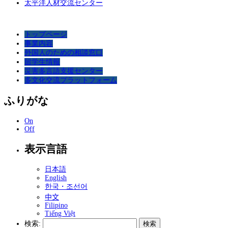
太平洋人材交流センター
トップページ
事業内容
外国人のための相談窓口
留学生情報
災害多言語支援センター
多文化交流プラットフォーム
ふりがな
On
Off
表示言語
日本語
English
한국・조선어
中文
Filipino
Tiếng Việt
検索: