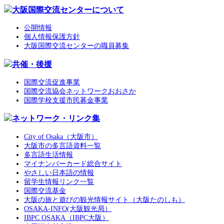
大阪国際交流センターについて
公開情報
個人情報保護方針
大阪国際交流センターの職員募集
共催・後援
国際交流促進事業
国際交流協会ネットワークおおさか
国際学校支援市民募金事業
ネットワーク・リンク集
City of Osaka（大阪市）
大阪市の多言語資料一覧
多言語生活情報
マイナンバーカード総合サイト
やさしい日本語の情報
留学生情報リンク一覧
国際交流基金
大阪の旅と遊びの観光情報サイト（大阪たのしも）
OSAKA-INFO(大阪観光局）
IBPC OSAKA（IBPC大阪）