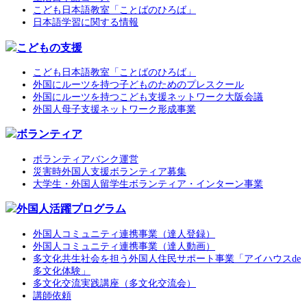
こども日本語教室「ことばのひろば」
日本語学習に関する情報
こどもの支援
こども日本語教室「ことばのひろば」
外国にルーツを持つ子どものためのプレスクール
外国にルーツを持つこども支援ネットワーク大阪会議
外国人母子支援ネットワーク形成事業
ボランティア
ボランティアバンク運営
災害時外国人支援ボランティア募集
大学生・外国人留学生ボランティア・インターン事業
外国人活躍プログラム
外国人コミュニティ連携事業（達人登録）
外国人コミュニティ連携事業（達人動画）
多文化共生社会を担う外国人住民サポート事業「アイハウスde
多文化体験」
多文化交流実践講座（多文化交流会）
講師依頼