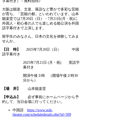
字幕付き）－無料招待》
大阪は能楽、文楽、落語など豊かで多彩な芸能
が育ち、「芸能の都」といわれています。山本
能楽堂では7月20日（日）・7月21日(月・祝)に
外国人・初心者の人でも楽しめる能公演を外国
語字幕付きで上演します。
留学生のみなさん、日本の文化を体験してみま
せんか。
【日 時】
2025年7月20日（日） 中国
語字幕付き
2025年7月21日 (月・祝) 英語字
幕付き
開演午後３時 （開場午後２時30
分から）
【場 所】
山本能楽堂
【申込み】
必ず事前にホームページから予
約して、当日会場に行ってください。
中国語
https://www.noh-
theater.com/scheduledetails.php?id=509