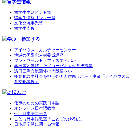
留学生情報
留学生生活ヒント集
留学生情報リンク一覧
文化交流事業等
留学生支援
学ぶ・参加する
アイハウス・カルチャーセンター
地域の国際化人材養成講座
ワン・ワールド・フェスティバル
学校等と連携したグローバル人材育成事業
訪日国際交流団体の大阪招へい
多文化共生社会を担う外国人住民サポート事業「アイハウスde
多文化体験」
にほんご
仕事のための実践日本語
オンライン日本語教室
生活日本語コース
こども日本語教室「ことばのひろば」
日本語学習に関する情報