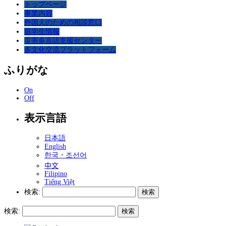
トップページ
事業内容
外国人のための相談窓口
留学生情報
災害多言語支援センター
多文化交流プラットフォーム
ふりがな
On
Off
表示言語
日本語
English
한국・조선어
中文
Filipino
Tiếng Việt
検索:
検索: