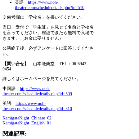
英語
https://www.noh-
theater.com/scheduledetails.php?id=510
※備考欄に「学校名」を書いてください。
当日、受付で「学生証」を見せて名前と学校名
を言ってください。確認できたら無料で入場で
きます。（お金は要りません）
公演終了後、必ずアンケートに回答してくださ
い。
【問い合せ】
山本能楽堂
TEL：06-6943-
9454
詳しくはホームページを見てください。
中国語
https://www.noh-
theater.com/scheduledetails.php?id=509
英語
https://www.noh-
theater.com/scheduledetails.php?id=510
KamigataNight_Chinese_02
KamigataNight_English_01
関連記事: