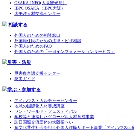
OSAKA-INFO(大阪観光局）
IBPC OSAKA（IBPC大阪）
太平洋人材交流センター
相談する
外国人のための相談窓口
外国籍住民のための法律・ビザ相談
外国人のためのFAQ
外国人のための「一日インフォメーションサービス」
災害・防災
災害多言語支援センター
防災ガイド
学ぶ・参加する
アイハウス・カルチャーセンター
地域の国際化人材養成講座
ワン・ワールド・フェスティバル
学校等と連携したグローバル人材育成事業
訪日国際交流団体の大阪招へい
多文化共生社会を担う外国人住民サポート事業「アイハウスde