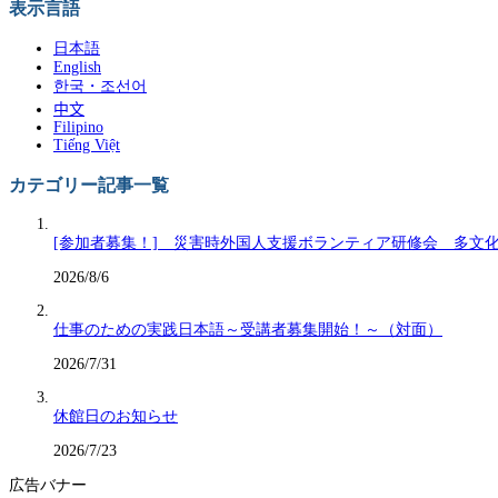
表示言語
日本語
English
한국・조선어
中文
Filipino
Tiếng Việt
カテゴリー記事一覧
[参加者募集！] 災害時外国人支援ボランティア研修会 多文
2026/8/6
仕事のための実践日本語～受講者募集開始！～（対面）
2026/7/31
休館日のお知らせ
2026/7/23
広告バナー