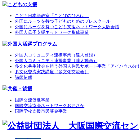
こどもの支援
こども日本語教室「ことばのひろば」
外国にルーツを持つ子どものためのプレスクール
外国にルーツを持つこども支援ネットワーク大阪会議
外国人母子支援ネットワーク形成事業
外国人活躍プログラム
外国人コミュニティ連携事業（達人登録）
外国人コミュニティ連携事業（達人動画）
多文化共生社会を担う外国人住民サポート事業「アイハウスde
多文化交流実践講座（多文化交流会）
講師依頼
共催・後援
国際交流促進事業
国際交流協会ネットワークおおさか
国際学校支援市民募金事業