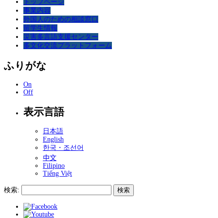
トップページ
事業内容
外国人のための相談窓口
留学生情報
災害多言語支援センター
多文化交流プラットフォーム
ふりがな
On
Off
表示言語
日本語
English
한국・조선어
中文
Filipino
Tiếng Việt
検索: