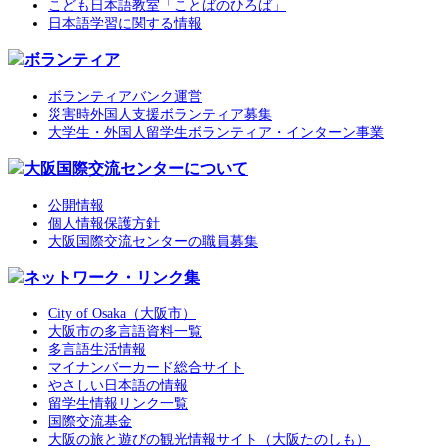
こども日本語教室「ことばのひろば」
日本語学習に関する情報
ボランティア
ボランティアバンク運営
災害時外国人支援ボランティア募集
大学生・外国人留学生ボランティア・インターン事業
大阪国際交流センターについて
公開情報
個人情報保護方針
大阪国際交流センターの職員募集
ネットワーク・リンク集
City of Osaka（大阪市）
大阪市の多言語資料一覧
多言語生活情報
マイナンバーカード総合サイト
やさしい日本語の情報
留学生情報リンク一覧
国際交流基金
大阪の旅と遊びの観光情報サイト（大阪たのしも）