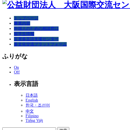
トップページ
事業内容
外国人のための相談窓口
留学生情報
災害多言語支援センター
多文化交流プラットフォーム
ふりがな
On
Off
表示言語
日本語
English
한국・조선어
中文
Filipino
Tiếng Việt
検