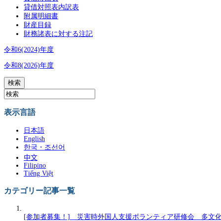
貸借対照表内訳表
附属明細書
財産目録
財務諸表に対する注記
令和6(2024)年度
令和8(2026)年度
表示言語
日本語
English
한국・조선어
中文
Filipino
Tiếng Việt
カテゴリー記事一覧
[参加者募集！] 災害時外国人支援ボランティア研修会 多文