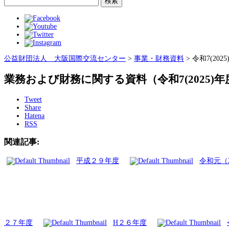
索:
公益財団法人 大阪国際交流センター
>
事業・財務資料
>
令和7(202
業務および財務に関する資料（令和7(2025)年
Tweet
Share
Hatena
RSS
関連記事:
平成２９年度
令和元（2
２７年度
H２６年度