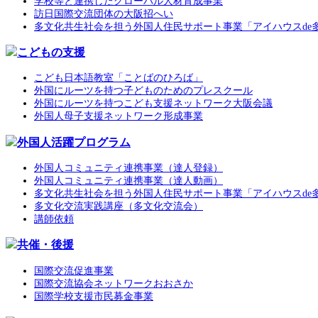
学校等と連携したグローバル人材育成事業
訪日国際交流団体の大阪招へい
多文化共生社会を担う外国人住民サポート事業「アイハウスde
こどもの支援
こども日本語教室「ことばのひろば」
外国にルーツを持つ子どものためのプレスクール
外国にルーツを持つこども支援ネットワーク大阪会議
外国人母子支援ネットワーク形成事業
外国人活躍プログラム
外国人コミュニティ連携事業（達人登録）
外国人コミュニティ連携事業（達人動画）
多文化共生社会を担う外国人住民サポート事業「アイハウスde
多文化交流実践講座（多文化交流会）
講師依頼
共催・後援
国際交流促進事業
国際交流協会ネットワークおおさか
国際学校支援市民募金事業