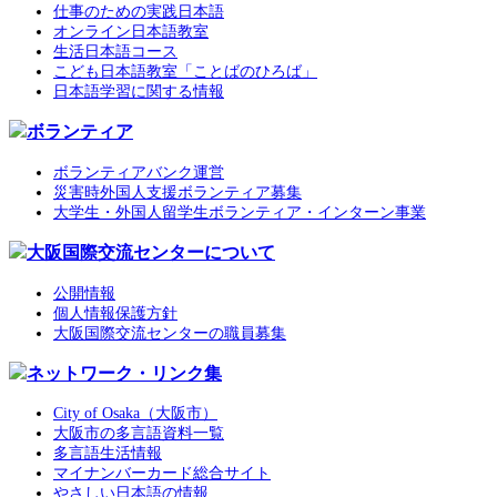
仕事のための実践日本語
オンライン日本語教室
生活日本語コース
こども日本語教室「ことばのひろば」
日本語学習に関する情報
ボランティア
ボランティアバンク運営
災害時外国人支援ボランティア募集
大学生・外国人留学生ボランティア・インターン事業
大阪国際交流センターについて
公開情報
個人情報保護方針
大阪国際交流センターの職員募集
ネットワーク・リンク集
City of Osaka（大阪市）
大阪市の多言語資料一覧
多言語生活情報
マイナンバーカード総合サイト
やさしい日本語の情報