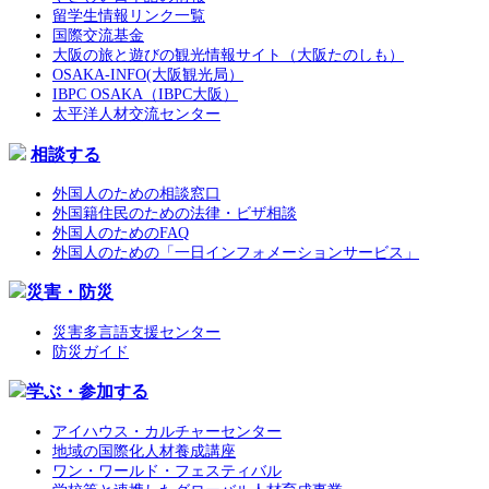
留学生情報リンク一覧
国際交流基金
大阪の旅と遊びの観光情報サイト（大阪たのしも）
OSAKA-INFO(大阪観光局）
IBPC OSAKA（IBPC大阪）
太平洋人材交流センター
相談する
外国人のための相談窓口
外国籍住民のための法律・ビザ相談
外国人のためのFAQ
外国人のための「一日インフォメーションサービス」
災害・防災
災害多言語支援センター
防災ガイド
学ぶ・参加する
アイハウス・カルチャーセンター
地域の国際化人材養成講座
ワン・ワールド・フェスティバル