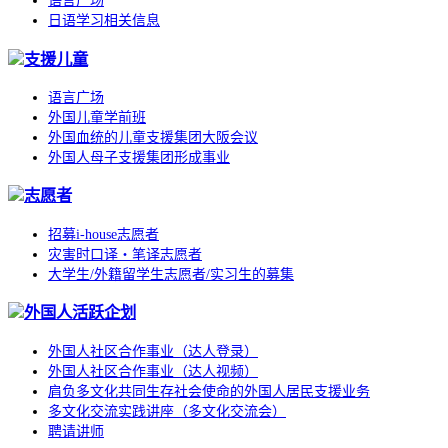
语言广场
日语学习相关信息
支援儿童
语言广场
外国儿童学前班
外国血统的儿童支援集团大阪会议
外国人母子支援集团形成事业
志愿者
招募i-house志愿者
灾害时口译・笔译志愿者
大学生/外籍留学生志愿者/实习生的募集
外国人活跃企划
外国人社区合作事业（达人登录）
外国人社区合作事业（达人视频）
肩负多文化共同生存社会使命的外国人居民支援业务
多文化交流实践讲座（多文化交流会）
聘请讲师