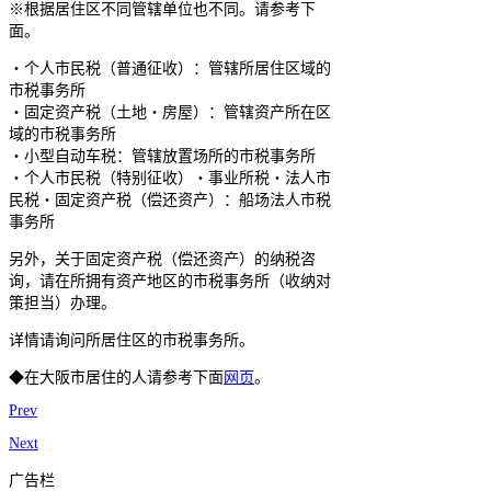
※根据居住区不同管辖单位也不同。请参考下
面。
・个人市民税（普通征收）：管辖所居住区域的
市税事务所
・固定资产税（土地・房屋）：管辖资产所在区
域的市税事务所
・小型自动车税：管辖放置场所的市税事务所
・个人市民税（特别征收）・事业所税・法人市
民税・固定资产税（偿还资产）：船场法人市税
事务所
另外，关于固定资产税（偿还资产）的纳税咨
询，请在所拥有资产地区的市税事务所（收纳对
策担当）办理。
详情请询问所居住区的市税事务所。
◆在大阪市居住的人请参考下面
网页
。
Prev
Next
广告栏