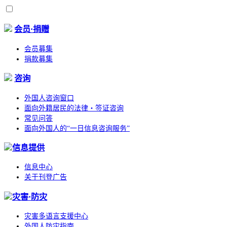
会员·捐赠
会员募集
捐款募集
咨询
外国人咨询窗口
面向外籍居民的法律・签证咨询
常见问答
面向外国人的“一日信息咨询服务”
信息提供
信息中心
关于刊登广告
灾害·防灾
灾害多语言支援中心
外国人防灾指南