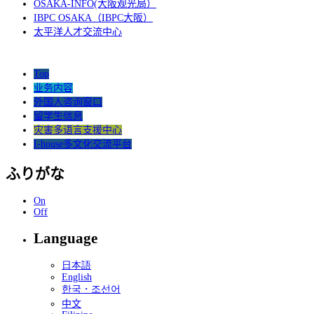
OSAKA-INFO(大阪观光局）
IBPC OSAKA（IBPC大阪）
太平洋人才交流中心
Top
业务内容
外国人咨询窗口
留学生信息
灾害多语言支援中心
I-house多文化交流平台
ふりがな
On
Off
Language
日本語
English
한국・조선어
中文