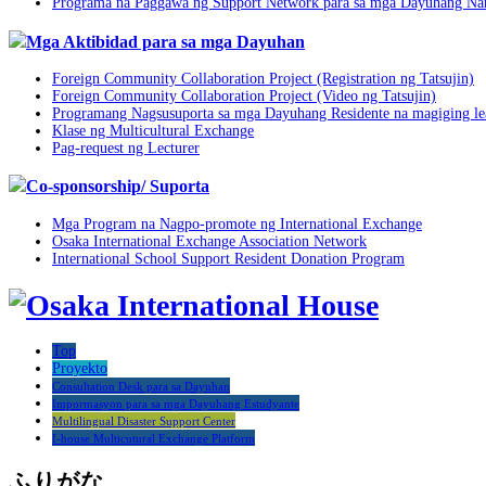
Programa na Paggawa ng Support Network para sa mga Dayuhang Na
Mga Aktibidad para sa mga Dayuhan
Foreign Community Collaboration Project (Registration ng Tatsujin)
Foreign Community Collaboration Project (Video ng Tatsujin)
Programang Nagsusuporta sa mga Dayuhang Residente na magiging lead
Klase ng Multicultural Exchange
Pag-request ng Lecturer
Co-sponsorship/ Suporta
Mga Program na Nagpo-promote ng International Exchange
Osaka International Exchange Association Network
International School Support Resident Donation Program
Top
Proyekto
Consultation Desk para sa Dayuhan
Impormasyon para sa mga Dayuhang Estudyante
Multilingual Disaster Support Center
I-house Multicutural Exchange Platform
ふりがな