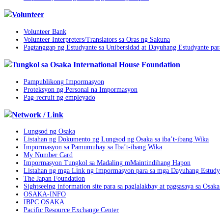
Volunteer
Volunteer Bank
Volunteer Interpreters/Translators sa Oras ng Sakuna
Pagtanggap ng Estudyante sa Unibersidad at Dayuhang Estudyante par
Tungkol sa Osaka International House Foundation
Pampublikong Impormasyon
Proteksyon ng Personal na Impormasyon
Pag-recruit ng empleyado
Network / Link
Lungsod ng Osaka
Listahan ng Dokumento ng Lungsod ng Osaka sa iba’t-ibang Wika
Impormasyon sa Pamumuhay sa Iba’t-ibang Wika
My Number Card
Impormasyon Tungkol sa Madaling mMaintindihang Hapon
Listahan ng mga Link ng Impormasyon para sa mga Dayuhang Estudy
The Japan Foundation
Sightseeing information site para sa paglalakbay at pagsasaya sa Osak
OSAKA-INFO
IBPC OSAKA
Pacific Resource Exchange Center