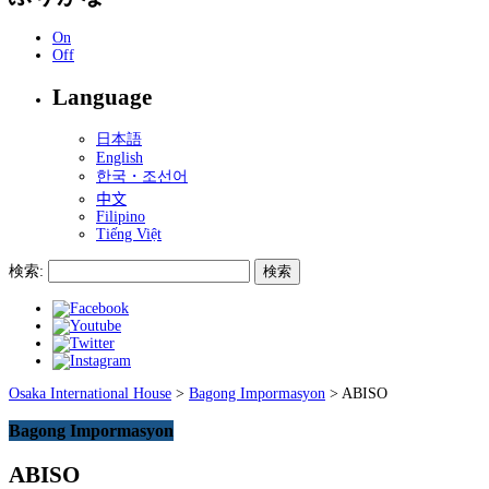
On
Off
Language
日本語
English
한국・조선어
中文
Filipino
Tiếng Việt
検索:
Osaka International House
>
Bagong Impormasyon
>
ABISO
Bagong Impormasyon
ABISO