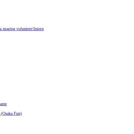
a maging volunteer/Intern
ante
a (Osaka Fun)