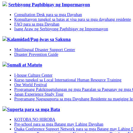
Serbisyong Pagbibigay ng Impormasyon
Consultation Desk para sa mga Dayuhan
Konsultasyon tungkol sa batas at visa para sa mga dayuhang residente
FAQ para sa mga Dayuhan
Isang Araw ng Serbisyong Pagbibigay ng Impormasyon
Kalamidad/Pag-iwas sa Sakuna
Mutilingual Disaster Support Center
Disaster Prevention Guide
Sumali at Matuto
I-house Culture Center
Kurso tungkol sa Local International Human Resource Training
One World Festival
Programang Pakikipagtulungan ng mga Paaralan sa Pagsanay ng mga
Japan Experience Study Tour
Programang Nagsusuporta sa mga Dayuhang Residente na magiging lead
Suporta para sa mga Bata
KOTOBA NO HIROBA
Pre-school para sa mga Batang may Lahing Dayuhan
Osaka Conference Support Network para sa mga Batang may Lahing 