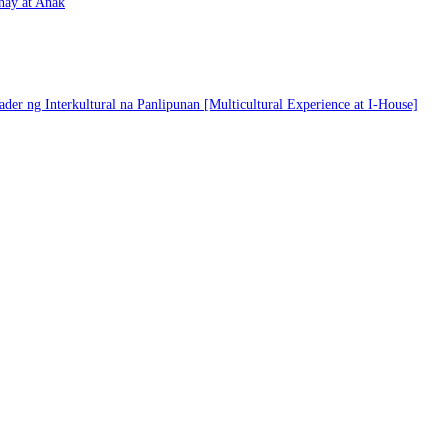
nay at Anak
er ng Interkultural na Panlipunan [Multicultural Experience at I-House]