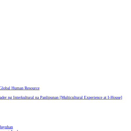
 Global Human Resource
er ng Interkultural na Panlipunan [Multicultural Experience at I-House]
Dayuhan