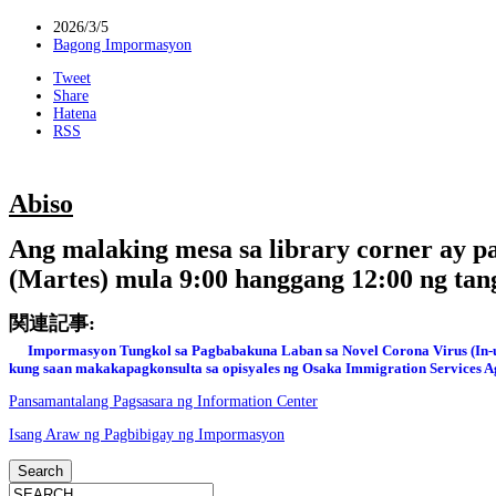
2026/3/5
Bagong Impormasyon
Tweet
Share
Hatena
RSS
Abiso
Ang malaking mesa sa library corner ay p
(Martes) mula 9:00 hanggang 12:00 ng tang
関連記事:
Impormasyon Tungkol sa Pagbabakuna Laban sa Novel Corona Virus (In-u
kung saan makakapagkonsulta sa opisyales ng Osaka Immigration Services 
Pansamantalang Pagsasara ng Information Center
Isang Araw ng Pagbibigay ng Impormasyon