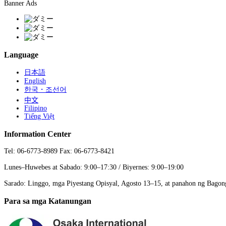
Banner Ads
Language
日本語
English
한국・조선어
中文
Filipino
Tiếng Việt
Information Center
Tel: 06-6773-8989 Fax: 06-6773-8421
Lunes–Huwebes at Sabado: 9:00–17:30 / Biyernes: 9:00–19:00
Sarado: Linggo, mga Piyestang Opisyal, Agosto 13–15, at panahon ng Bago
Para sa mga Katanungan