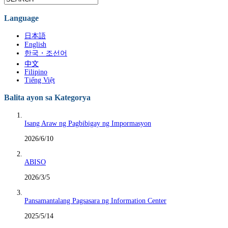
Language
日本語
English
한국・조선어
中文
Filipino
Tiếng Việt
Balita ayon sa Kategorya
Isang Araw ng Pagbibigay ng Impormasyon
2026/6/10
ABISO
2026/3/5
Pansamantalang Pagsasara ng Information Center
2025/5/14