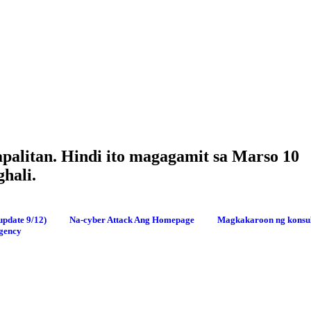
apalitan. Hindi ito magagamit sa Marso 10
hali.
pdate 9/12)
Na-cyber Attack Ang Homepage
Magkakaroon ng konsu
Agency