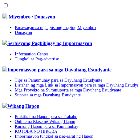
Miyembro / Donasyon
Panawagan sa mga gustong maging Miyembro
Donasyon
Serbisyong Pagbibigay ng Impormasyon
Information Center
Tungkol sa Pag-advertise
Impormasyon para sa mga Dayuhang Estudyante
Tips sa Pamumuhay para sa Dayuhang Estudyante
Listahan ng mga Link sa Impormasyon para sa mga Dayuhang Estudy
Mga Proyekto na Sumusuporta sa mga Dayuhang Estudyante
Suporta sa mga Dayuhang Estudyante
Wikang Hapon
Praktikal na Hapon para sa Trabaho
Online na Klase ng Wikang Hapon
Kursong Hapon para sa Pamumuhay
KOTOBA NO HIROBA
Impormasyon tungkol sa pag-aaral ng Hapon