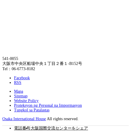
541-0055
大阪市中央区船場中央１丁目２番１-B152号
Tel：06-6773-8182
Facebook
RSS
Mapa
Sitemap
Website Policy
Proteksyon ng Personal na Impormasyon
Tungkol sa Patalastas
Osaka International House
All rights reserved.
電話番号
大阪国際交流センターをシェア