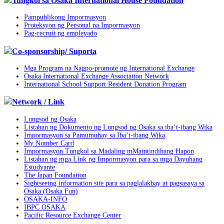
Tungkol sa Osaka International House Foundation
Pampublikong Impormasyon
Proteksyon ng Personal na Impormasyon
Pag-recruit ng empleyado
Co-sponsorship/ Suporta
Mga Program na Nagpo-promote ng International Exchange
Osaka International Exchange Association Network
International School Support Resident Donation Program
Network / Link
Lungsod ng Osaka
Listahan ng Dokumento ng Lungsod ng Osaka sa iba’t-ibang Wika
Impormasyon sa Pamumuhay sa Iba’t-ibang Wika
My Number Card
Impormasyon Tungkol sa Madaling mMaintindihang Hapon
Listahan ng mga Link ng Impormasyon para sa mga Dayuhang
Estudyante
The Japan Foundation
Sightseeing information site para sa paglalakbay at pagsasaya sa
Osaka (Osaka Fun)
OSAKA-INFO
IBPC OSAKA
Pacific Resource Exchange Center