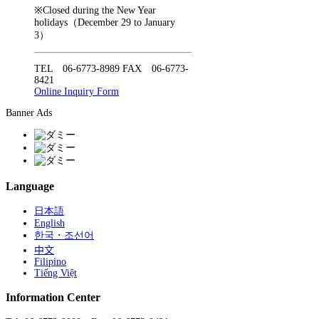
※Closed during the New Year
holidays（December 29 to January
3）
TEL 06-6773-8989 FAX 06-6773-
8421
Online Inquiry Form
Banner Ads
Language
日本語
English
한국・조선어
中文
Filipino
Tiếng Việt
Information Center