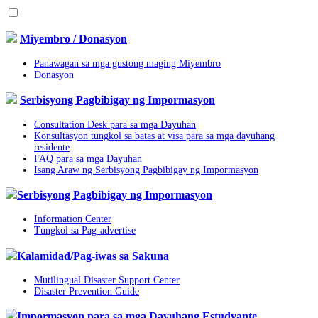
Miyembro / Donasyon
Panawagan sa mga gustong maging Miyembro
Donasyon
Serbisyong Pagbibigay ng Impormasyon
Consultation Desk para sa mga Dayuhan
Konsultasyon tungkol sa batas at visa para sa mga dayuhang
residente
FAQ para sa mga Dayuhan
Isang Araw ng Serbisyong Pagbibigay ng Impormasyon
Serbisyong Pagbibigay ng Impormasyon
Information Center
Tungkol sa Pag-advertise
Kalamidad/Pag-iwas sa Sakuna
Mutilingual Disaster Support Center
Disaster Prevention Guide
Impormasyon para sa mga Dayuhang Estudyante