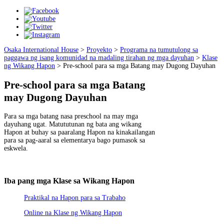
Osaka International House
>
Proyekto
>
Programa na tumutulong sa
paggawa ng isang komunidad na madaling tirahan ng mga dayuhan
>
Klase
ng Wikang Hapon
>
Pre-school para sa mga Batang may Dugong Dayuhan
Pre-school para sa mga Batang
may Dugong Dayuhan
Para sa mga batang nasa preschool na may mga
dayuhang ugat. Matututunan ng bata ang wikang
Hapon at buhay sa paaralang Hapon na kinakailangan
para sa pag-aaral sa elementarya bago pumasok sa
eskwela.
Iba pang mga Klase sa Wikang Hapon
Praktikal na Hapon para sa Trabaho
Online na Klase ng Wikang Hapon