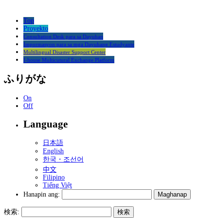
Top
Proyekto
Consultation Desk para sa Dayuhan
Impormasyon para sa mga Dayuhang Estudyante
Multilingual Disaster Support Center
I-house Multicutural Exchange Platform
ふりがな
On
Off
Language
日本語
English
한국・조선어
中文
Filipino
Tiếng Việt
Hanapin ang:
検索: