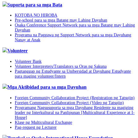
Suporta para sa mga Bata
KOTOBA NO HIROBA
Pre-school para sa mga Batang may Lahing Dayuhan
Osaka Conference Support Network para sa mga Batang may Lahing
Dayuhan
Programa na Paggawa ng Support Network para sa mga Dayuhang
Nanay at Anak
Volunteer
Volunteer Bank
Volunteer Interpreters/Translators sa Oras ng Sakuna
Pagtanggap ng Estudyante sa Unibersidad at Dayuhang Estudyante
para maging volunteer/Intern
Mga Aktibidad para sa mga Dayuhan
Foreign Community Collaboration Project (Registration ng Tatsujin)
Foreign Community Collaboration Project (Video ng Tatsujin)
Programang Nagsusuporta sa mga Dayuhang Residente na magiging
leader ng Interkultural na Panlipunan [Multicultural Experience at I-
House]
Klase ng Multicultural Exchange
Pag-request ng Lecturer