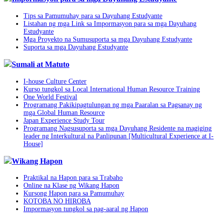
Tips sa Pamumuhay para sa Dayuhang Estudyante
Listahan ng mga Link sa Impormasyon para sa mga Dayuhang
Estudyante
Mga Proyekto na Sumusuporta sa mga Dayuhang Estudyante
Suporta sa mga Dayuhang Estudyante
Sumali at Matuto
I-house Culture Center
Kurso tungkol sa Local International Human Resource Training
One World Festival
Programang Pakikipagtulungan ng mga Paaralan sa Pagsanay ng
mga Global Human Resource
Japan Experience Study Tour
Programang Nagsusuporta sa mga Dayuhang Residente na magiging
leader ng Interkultural na Panlipunan [Multicultural Experience at I-
House]
Wikang Hapon
Praktikal na Hapon para sa Trabaho
Online na Klase ng Wikang Hapon
Kursong Hapon para sa Pamumuhay
KOTOBA NO HIROBA
Impormasyon tungkol sa pag-aaral ng Hapon