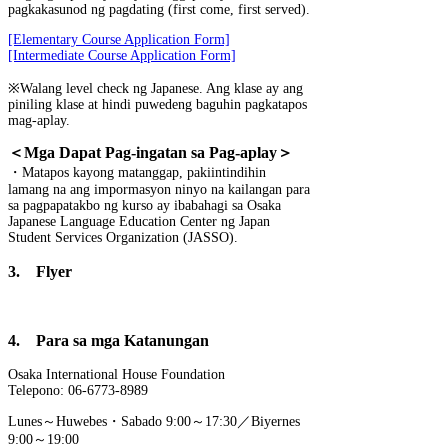
pagkakasunod ng pagdating (first come, first served).
[Elementary Course Application Form]
[Intermediate Course Application Form]
※Walang level check ng Japanese. Ang klase ay ang
piniling klase at hindi puwedeng baguhin pagkatapos
mag-aplay.
＜Mga Dapat Pag-ingatan sa Pag-aplay＞
・Matapos kayong matanggap, pakiintindihin
lamang na ang impormasyon ninyo na kailangan para
sa pagpapatakbo ng kurso ay ibabahagi sa Osaka
Japanese Language Education Center ng Japan
Student Services Organization (JASSO).
3. Flyer
4. Para sa mga Katanungan
Osaka International House Foundation
Telepono: 06-6773-8989
Lunes～Huwebes・Sabado 9:00～17:30／Biyernes
9:00～19:00