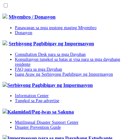
Miyembro / Donasyon
Panawagan sa mga gustong maging Miyembro
Donasyon
Serbisyong Pagbibigay ng Impormasyon
Consultation Desk para sa mga Dayuhan
Konsultasyon tungkol sa batas at visa para sa mga dayuhang
residente
FAQ para sa mga Dayuhan
Isang Araw ng Serbisyong Pagbibigay ng Impormasyon
Serbisyong Pagbibigay ng Impormasyon
Information Center
Tungkol sa Pag-advertise
Kalamidad/Pag-iwas sa Sakuna
Mutilingual Disaster Support Center
Disaster Prevention Guide
Impormasyon para sa mga Dayuhang Estudyante