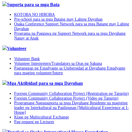
Suporta para sa mga Bata
KOTOBA NO HIROBA
Pre-school para sa mga Batang may Lahing Dayuhan
Osaka Conference Support Network para sa mga Batang may Lahing
Dayuhan
Programa na Paggawa ng Support Network para sa mga Dayuhang
Nanay at Anak
Volunteer
Volunteer Bank
Volunteer Interpreters/Translators sa Oras ng Sakuna
Pagtanggap ng Estudyante sa Unibersidad at Dayuhang Estudyante
para maging volunteer/Intern
Mga Aktibidad para sa mga Dayuhan
Foreign Community Collaboration Project (Registration ng Tatsujin)
Foreign Community Collaboration Project (Video ng Tatsujin)
Programang Nagsusuporta sa mga Dayuhang Residente na magiging
leader ng Interkultural na Panlipunan [Multicultural Experience at I-
House]
Klase ng Multicultural Exchange
Pag-request ng Lecturer