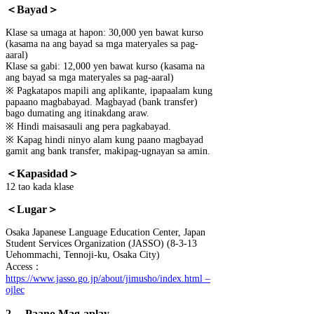
＜Bayad＞
Klase sa umaga at hapon: 30,000 yen bawat kurso
(kasama na ang bayad sa mga materyales sa pag-
aaral)
Klase sa gabi: 12,000 yen bawat kurso (kasama na
ang bayad sa mga materyales sa pag-aaral)
※ Pagkatapos mapili ang aplikante, ipapaalam kung
papaano magbabayad. Magbayad (bank transfer)
bago dumating ang itinakdang araw.
※ Hindi maisasauli ang pera pagkabayad.
※ Kapag hindi ninyo alam kung paano magbayad
gamit ang bank transfer, makipag-ugnayan sa amin.
＜Kapasidad＞
12 tao kada klase
＜Lugar＞
Osaka Japanese Language Education Center, Japan
Student Services Organization (JASSO) (8-3-13
Uehommachi, Tennoji-ku, Osaka City)
Access：
https://www.jasso.go.jp/about/jimusho/index.html –
ojlec
2. Paano Mag-aplay