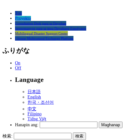
Top
Proyekto
Consultation Desk para sa Dayuhan
Impormasyon para sa mga Dayuhang Estudyante
Multilingual Disaster Support Center
I-house Multicutural Exchange Platform
ふりがな
On
Off
Language
日本語
English
한국・조선어
中文
Filipino
Tiếng Việt
Hanapin ang:
検索: