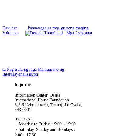
Dayuhan
Panawagan sa mga gustong maging
Volunteer
Mga Programa
sa Pag-train ng mga Mamumuno ng
Internasyonalisasyon
Inquiries
Information Center, Osaka
International House Foundation
8-2-6 Uehommachi, Tennoji-ku Osaka,
543-0001
Inquiries :
・Monday to Friday：9:00～19:00
・Saturday, Sunday and Holidays：
9:00～17:30