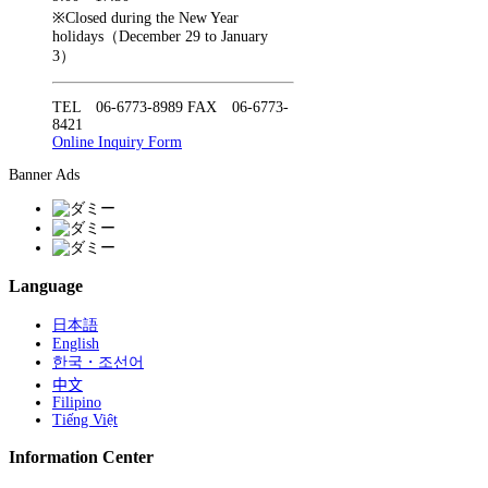
※Closed during the New Year
holidays（December 29 to January
3）
TEL 06-6773-8989 FAX 06-6773-
8421
Online Inquiry Form
Banner Ads
Language
日本語
English
한국・조선어
中文
Filipino
Tiếng Việt
Information Center