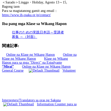
＜Sarado＞Linggo・Holiday, Agosto 13～15,
Bagong taon
Para sa magtatanong gamit ang email：
https://www.ih-osaka.or.jp/contact/
Iba pang mga Klase sa Wikang Hapon
仕事のための実践日本語～受講者
募集 ～（対面）
関連記事:
Online na Klase ng Wikang Hapon
Online na
Klase ng Wikang Hapon
Klase ng Wikang
Hapon para sa mga “Direct” na Estudyante
“Mirai”
Online na Klase ng Wikang Hapon
General Course
Volunteer
Interpreters/Translators sa oras ng Sakuna
Information Counter para sa