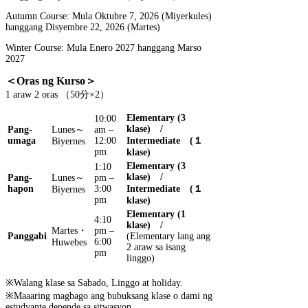
Autumn Course: Mula Oktubre 7, 2026 (Miyerkules)
hanggang Disyembre 22, 2026 (Martes)
Winter Course: Mula Enero 2027 hanggang Marso
2027
＜Oras ng Kurso＞
1 araw 2 oras （50分×2）
Elementary (3
10:00
klase)
/
Pang-
Lunes～
am –
umaga
12:00
Intermediate
(
１
Biyernes
pm
klase)
Elementary (3
1:10
klase)
/
Pang-
Lunes～
pm –
hapon
3:00
Intermediate
(
１
Biyernes
pm
klase)
Elementary (1
4:10
klase)
/
Martes・
pm –
Panggabi
(Elementary lang ang
6:00
Huwebes
2 araw sa isang
pm
linggo)
※Walang klase sa Sabado, Linggo at holiday.
※Maaaring magbago ang bubuksang klase o dami ng
estudyante depende sa sitwasyon.