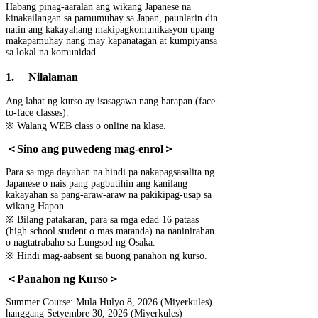
Habang pinag-aaralan ang wikang Japanese na
kinakailangan sa pamumuhay sa Japan, paunlarin din
natin ang kakayahang makipagkomunikasyon upang
makapamuhay nang may kapanatagan at kumpiyansa
sa lokal na komunidad.
1. Nilalaman
Ang lahat ng kurso ay isasagawa nang harapan (face-
to-face classes).
※ Walang WEB class o online na klase.
＜Sino ang puwedeng mag-enrol＞
Para sa mga dayuhan na hindi pa nakapagsasalita ng
Japanese o nais pang pagbutihin ang kanilang
kakayahan sa pang-araw-araw na pakikipag-usap sa
wikang Hapon.
※ Bilang patakaran, para sa mga edad 16 pataas
(high school student o mas matanda) na naninirahan
o nagtatrabaho sa Lungsod ng Osaka.
※ Hindi mag-aabsent sa buong panahon ng kurso.
＜Panahon ng Kurso＞
Summer Course: Mula Hulyo 8, 2026 (Miyerkules)
hanggang Setyembre 30, 2026 (Miyerkules)