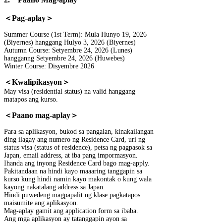
＜Pag-aplay＞
Summer Course (1st Term): Mula Hunyo 19, 2026
(Biyernes) hanggang Hulyo 3, 2026 (Biyernes)
Autumn Course: Setyembre 24, 2026 (Lunes)
hangganng Setyembre 24, 2026 (Huwebes)
Winter Course: Disyembre 2026
＜Kwalipikasyon＞
May visa (residential status) na valid hanggang
matapos ang kurso.
＜Paano mag-aplay＞
Para sa aplikasyon, bukod sa pangalan, kinakailangan
ding ilagay ang numero ng Residence Card, uri ng
status visa (status of residence), petsa ng pagpasok sa
Japan, email address, at iba pang impormasyon.
Ihanda ang inyong Residence Card bago mag-apply.
Pakitandaan na hindi kayo maaaring tanggapin sa
kurso kung hindi namin kayo makontak o kung wala
kayong nakatalang address sa Japan.
Hindi puwedeng magpapalit ng klase pagkatapos
maisumite ang aplikasyon.
Mag-aplay gamit ang application form sa ibaba.
Ang mga aplikasyon ay tatanggapin ayon sa