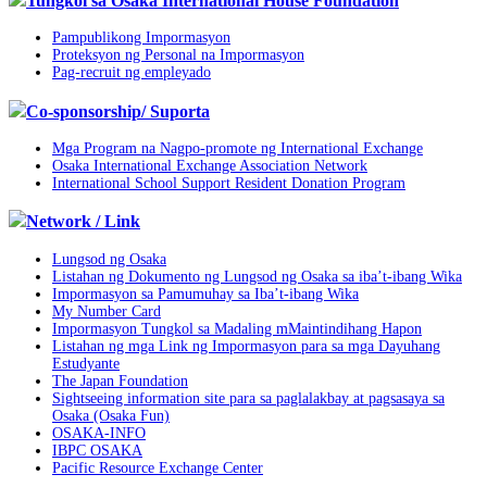
Tungkol sa Osaka International House Foundation
Pampublikong Impormasyon
Proteksyon ng Personal na Impormasyon
Pag-recruit ng empleyado
Co-sponsorship/ Suporta
Mga Program na Nagpo-promote ng International Exchange
Osaka International Exchange Association Network
International School Support Resident Donation Program
Network / Link
Lungsod ng Osaka
Listahan ng Dokumento ng Lungsod ng Osaka sa iba’t-ibang Wika
Impormasyon sa Pamumuhay sa Iba’t-ibang Wika
My Number Card
Impormasyon Tungkol sa Madaling mMaintindihang Hapon
Listahan ng mga Link ng Impormasyon para sa mga Dayuhang
Estudyante
The Japan Foundation
Sightseeing information site para sa paglalakbay at pagsasaya sa
Osaka (Osaka Fun)
OSAKA-INFO
IBPC OSAKA
Pacific Resource Exchange Center