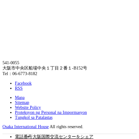
541-0055
大阪市中央区船場中央１丁目２番１-B152号
Tel：06-6773-8182
Facebook
RSS
Mapa
Sitemap
Website Policy
Proteksyon ng Personal na Impormasyon
Tungkol sa Patalastas
Osaka International House
All rights reserved.
電話番号
大阪国際交流センターをシェア