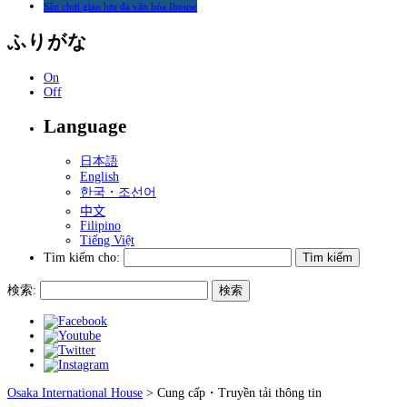
Sân chơi giao lưu đa văn hóa Ihouse
ふりがな
On
Off
Language
日本語
English
한국・조선어
中文
Filipino
Tiếng Việt
Tìm kiếm cho:
検索:
Osaka International House
>
Cung cấp・Truyền tải thông tin