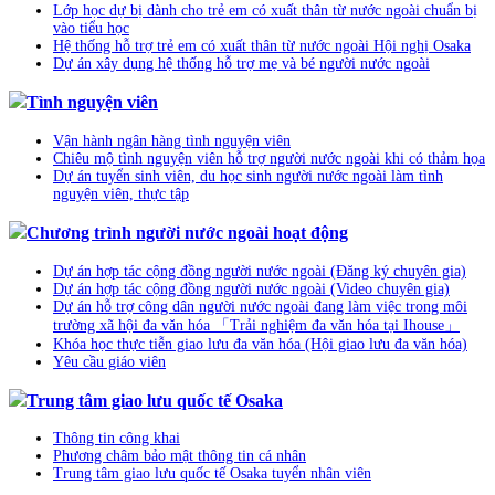
Lớp học dự bị dành cho trẻ em có xuất thân từ nước ngoài chuẩn bị
vào tiểu học
Hệ thống hỗ trợ trẻ em có xuất thân từ nước ngoài Hội nghị Osaka
Dự án xây dụng hệ thống hỗ trợ mẹ và bé người nước ngoài
Tình nguyện viên
Vận hành ngân hàng tình nguyện viên
Chiêu mộ tình nguyện viên hỗ trợ người nước ngoài khi có thảm họa
Dự án tuyển sinh viên, du học sinh người nước ngoài làm tình
nguyện viên, thực tập
Chương trình người nước ngoài hoạt động
Dự án hợp tác cộng đồng người nước ngoài (Đăng ký chuyên gia)
Dự án hợp tác cộng đồng người nước ngoài (Video chuyên gia)
Dự án hỗ trợ công dân người nước ngoài đang làm việc trong môi
trường xã hội đa văn hóa 「Trải nghiệm đa văn hóa tại Ihouse」
Khóa học thực tiễn giao lưu đa văn hóa (Hội giao lưu đa văn hóa)
Yêu cầu giáo viên
Trung tâm giao lưu quốc tế Osaka
Thông tin công khai
Phương châm bảo mật thông tin cá nhân
Trung tâm giao lưu quốc tế Osaka tuyển nhân viên