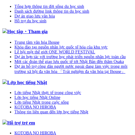
Tổng hợp thông tin đời sống du học sinh
Danh sách đường link thông tin du học sinh
Dự án giao lưu văn hóa
Hỗ trợ du học sinh
Học tập・Tham gia
Trung tâm văn hóa Ihouse
Khóa đào tạo nguồn nhân lực quốc tế hóa của khu vực
Lễ hội một thế giới ONE WORLD FESTIVAL
Dự án hợp tác với trường học phát triển nguồn nhân lực toàn cầu
Mời các đoàn thể giao lưu quốc tế tới Nhật Bản đến thăm Osaka
Dự án hỗ trợ công dân người nước ngoài đang làm việc trong môi
trường xã hội đa văn hóa 「Trải nghiệm đa văn hóa tại Ihouse」
Lớp học tiếng Nhật
Lớp tiếng Nhật thực tế trong công việc
Lớp học tiếng Nhật Online
Lớp tiếng Nhật trong cuộc sống
KOTOBA NO HIROBA
Thông tin liên quan đến lớp học tiếng Nhật
Hỗ trợ trẻ em
KOTOBA NO HIROBA