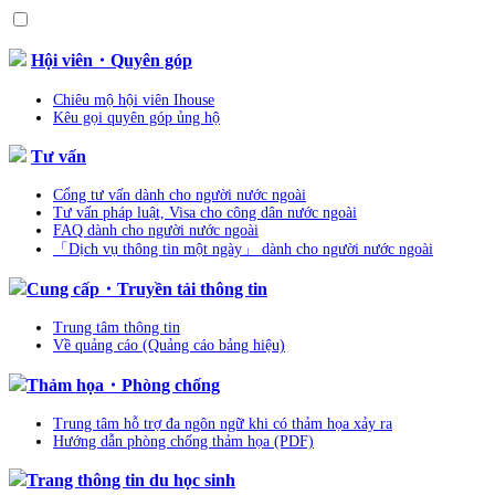
Hội viên・Quyên góp
Chiêu mộ hội viên Ihouse
Kêu gọi quyên góp ủng hộ
Tư vấn
Cổng tư vấn dành cho người nước ngoài
Tư vấn pháp luật, Visa cho công dân nước ngoài
FAQ dành cho người nước ngoài
「Dịch vụ thông tin một ngày」 dành cho người nước ngoài
Cung cấp・Truyền tải thông tin
Trung tâm thông tin
Về quảng cáo (Quảng cáo bảng hiệu)
Thảm họa・Phòng chống
Trung tâm hỗ trợ đa ngôn ngữ khi có thảm họa xảy ra
Hướng dẫn phòng chống thảm họa (PDF)
Trang thông tin du học sinh