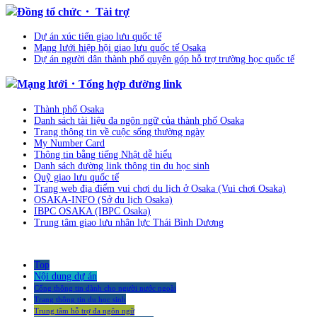
Đồng tổ chức・ Tài trợ
Dự án xúc tiến giao lưu quốc tế
Mạng lưới hiệp hội giao lưu quốc tế Osaka
Dự án người dân thành phố quyên góp hỗ trợ trường học quốc tế
Mạng lưới・Tổng hợp đường link
Thành phố Osaka
Danh sách tài liệu đa ngôn ngữ của thành phố Osaka
Trang thông tin về cuộc sống thường ngày
My Number Card
Thông tin bằng tiếng Nhật dễ hiểu
Danh sách đường link thông tin du học sinh
Quỹ giao lưu quốc tế
Trang web địa điểm vui chơi du lịch ở Osaka (Vui chơi Osaka)
OSAKA-INFO (Sở du lịch Osaka)
IBPC OSAKA (IBPC Osaka)
Trung tâm giao lưu nhân lực Thái Bình Dương
Top
Nội dung dự án
Cổng thông tin dành cho người nước ngoài
Trang thông tin du học sinh
Trung tâm hỗ trợ đa ngôn ngữ