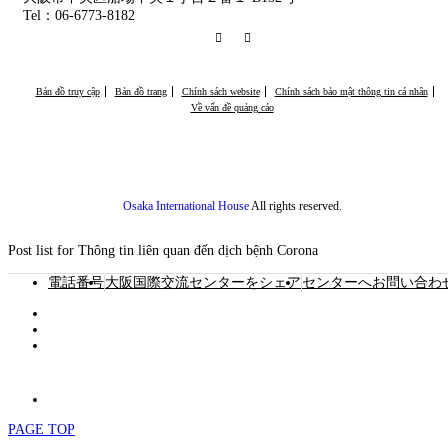
Tel：06-6773-8182
RSS
Facebook
Bản đồ truy cập
Bản đồ trang
Chính sách website
Chính sách bảo mật thông tin cá nhân
Về vấn đề quảng cáo
Osaka International House
All rights reserved.
Post list for Thông tin liên quan đến dịch bệnh Corona
電話番号
大阪国際交流センターをシェア
センターへお問い合わ
PAGE TOP