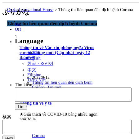
Osaka International House
>
Thông tin liên quan đến dịch bệnh Corona
ふりがな
Thông tin liên quan đến dịch bệnh Corona
On
Off
Language
Thông tin về Vắc-xin phòng ngừa Virus
corona chủng mới (Cập nhật ngày 12
日本語
tháng 9)
English
한국・조선어
中文
Filipino
2022/9/12
Tiếng Việt
Thông tin liên quan đến dịch bệnh
Tìm kiếm cho:
Corona
,
Tin mới
Thông tin về y tế
★Giải thích về COVID-19 bằng nhiều ngôn
検索:
ngữBộ la…
2020/10/15
Thông tin liên quan đến dịch bệnh
Corona