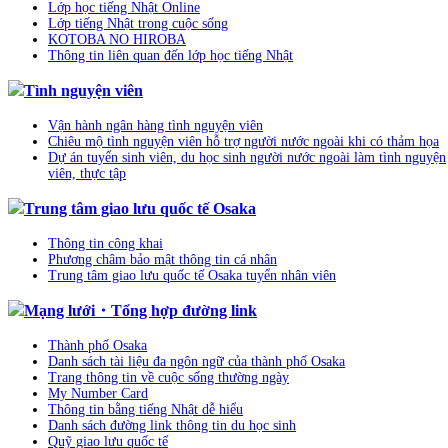
Lớp học tiếng Nhật Online
Lớp tiếng Nhật trong cuộc sống
KOTOBA NO HIROBA
Thông tin liên quan đến lớp học tiếng Nhật
Tình nguyện viên
Vận hành ngân hàng tình nguyện viên
Chiêu mộ tình nguyện viên hỗ trợ người nước ngoài khi có thảm họa
Dự án tuyển sinh viên, du học sinh người nước ngoài làm tình nguyện
viên, thực tập
Trung tâm giao lưu quốc tế Osaka
Thông tin công khai
Phương châm bảo mật thông tin cá nhân
Trung tâm giao lưu quốc tế Osaka tuyển nhân viên
Mạng lưới・Tổng hợp đường link
Thành phố Osaka
Danh sách tài liệu đa ngôn ngữ của thành phố Osaka
Trang thông tin về cuộc sống thường ngày
My Number Card
Thông tin bằng tiếng Nhật dễ hiểu
Danh sách đường link thông tin du học sinh
Quỹ giao lưu quốc tế