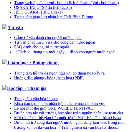
Trang web địa điểm vui chơi du lịch ở Osaka (Vui chơi Osaka)
OSAKA-INFO (Sở du lịch Osaka)
IBPC OSAKA (IBPC Osaka)
Trung tâm giao lưu nhân lực Thái Bình Dương
Tư vấn
Cổng tư vấn dành cho người nước ngoài
Tư vấn pháp luật, Visa cho công dân nước ngoài
FAQ dành cho người nước ngoài
「Dịch vụ thông tin một ngày」 dành cho người nước ngoài
Thảm họa・Phòng chống
Trung tâm hỗ trợ đa ngôn ngữ khi có thảm họa xảy ra
Hướng dẫn phòng chống thảm họa (PDF)
Học tập・Tham gia
Trung tâm văn hóa Ihouse
Khóa đào tạo nguồn nhân lực quốc tế hóa của khu vực
Lễ hội một thế giới ONE WORLD FESTIVAL
Dự án hợp tác với trường học phát triển nguồn nhân lực toàn cầu
Mời các đoàn thể giao lưu quốc tế tới Nhật Bản đến thăm Osaka
Dự án hỗ trợ công dân người nước ngoài đang làm việc trong môi
trường xã hội đa văn hóa 「Trải nghiệm đa văn hóa tại Ihouse」