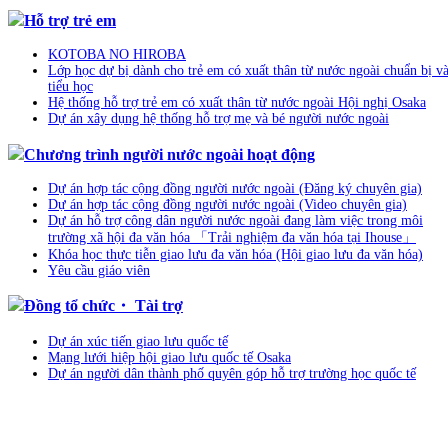
Hỗ trợ trẻ em
KOTOBA NO HIROBA
Lớp học dự bị dành cho trẻ em có xuất thân từ nước ngoài chuẩn bị v
tiểu học
Hệ thống hỗ trợ trẻ em có xuất thân từ nước ngoài Hội nghị Osaka
Dự án xây dụng hệ thống hỗ trợ mẹ và bé người nước ngoài
Chương trình người nước ngoài hoạt động
Dự án hợp tác cộng đồng người nước ngoài (Đăng ký chuyên gia)
Dự án hợp tác cộng đồng người nước ngoài (Video chuyên gia)
Dự án hỗ trợ công dân người nước ngoài đang làm việc trong môi
trường xã hội đa văn hóa 「Trải nghiệm đa văn hóa tại Ihouse」
Khóa học thực tiễn giao lưu đa văn hóa (Hội giao lưu đa văn hóa)
Yêu cầu giáo viên
Đồng tổ chức・ Tài trợ
Dự án xúc tiến giao lưu quốc tế
Mạng lưới hiệp hội giao lưu quốc tế Osaka
Dự án người dân thành phố quyên góp hỗ trợ trường học quốc tế