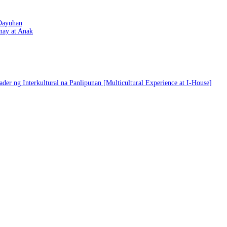
Dayuhan
nay at Anak
er ng Interkultural na Panlipunan [Multicultural Experience at I-House]