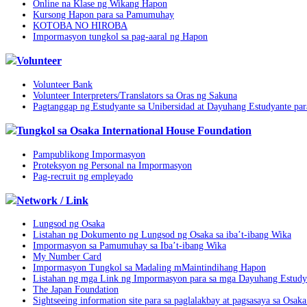
Online na Klase ng Wikang Hapon
Kursong Hapon para sa Pamumuhay
KOTOBA NO HIROBA
Impormasyon tungkol sa pag-aaral ng Hapon
Volunteer
Volunteer Bank
Volunteer Interpreters/Translators sa Oras ng Sakuna
Pagtanggap ng Estudyante sa Unibersidad at Dayuhang Estudyante par
Tungkol sa Osaka International House Foundation
Pampublikong Impormasyon
Proteksyon ng Personal na Impormasyon
Pag-recruit ng empleyado
Network / Link
Lungsod ng Osaka
Listahan ng Dokumento ng Lungsod ng Osaka sa iba’t-ibang Wika
Impormasyon sa Pamumuhay sa Iba’t-ibang Wika
My Number Card
Impormasyon Tungkol sa Madaling mMaintindihang Hapon
Listahan ng mga Link ng Impormasyon para sa mga Dayuhang Estudy
The Japan Foundation
Sightseeing information site para sa paglalakbay at pagsasaya sa Osak