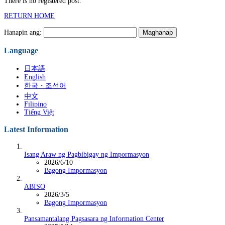
There is no registered post.
RETURN HOME
Hanapin ang:
Language
日本語
English
한국・조선어
中文
Filipino
Tiếng Việt
Latest Information
Isang Araw ng Pagbibigay ng Impormasyon
2026/6/10
Bagong Impormasyon
ABISO
2026/3/5
Bagong Impormasyon
Pansamantalang Pagsasara ng Information Center