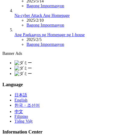
2025/5/14
Bagong Impormasyon
Na-cyber Attack Ang Homepage
2025/2/10
Bagong Impormasyon
Ang Pagkaayos ng Homepage ng I-house
2025/2/5
Bagong Impormasyon
Banner Ads
Language
日本語
English
한국・조선어
中文
Filipino
Tiếng Việt
Information Center