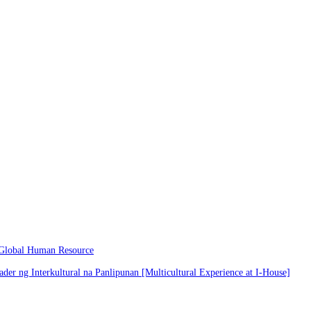
 Global Human Resource
er ng Interkultural na Panlipunan [Multicultural Experience at I-House]