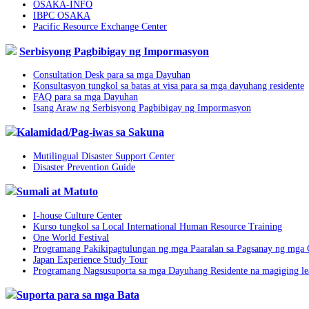
OSAKA-INFO
IBPC OSAKA
Pacific Resource Exchange Center
Serbisyong Pagbibigay ng Impormasyon
Consultation Desk para sa mga Dayuhan
Konsultasyon tungkol sa batas at visa para sa mga dayuhang residente
FAQ para sa mga Dayuhan
Isang Araw ng Serbisyong Pagbibigay ng Impormasyon
Kalamidad/Pag-iwas sa Sakuna
Mutilingual Disaster Support Center
Disaster Prevention Guide
Sumali at Matuto
I-house Culture Center
Kurso tungkol sa Local International Human Resource Training
One World Festival
Programang Pakikipagtulungan ng mga Paaralan sa Pagsanay ng mga
Japan Experience Study Tour
Programang Nagsusuporta sa mga Dayuhang Residente na magiging lead
Suporta para sa mga Bata