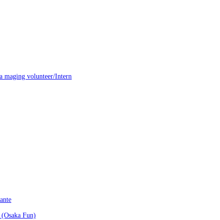
a maging volunteer/Intern
ante
a (Osaka Fun)