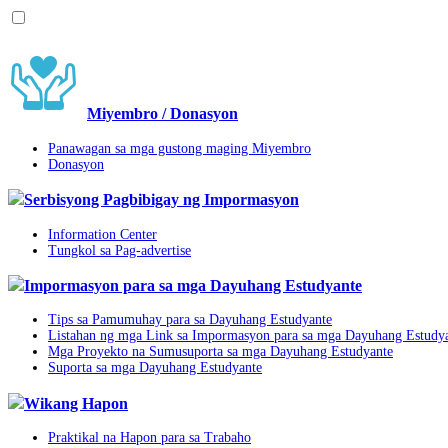
Miyembro / Donasyon
Panawagan sa mga gustong maging Miyembro
Donasyon
Serbisyong Pagbibigay ng Impormasyon
Information Center
Tungkol sa Pag-advertise
Impormasyon para sa mga Dayuhang Estudyante
Tips sa Pamumuhay para sa Dayuhang Estudyante
Listahan ng mga Link sa Impormasyon para sa mga Dayuhang Estudy
Mga Proyekto na Sumusuporta sa mga Dayuhang Estudyante
Suporta sa mga Dayuhang Estudyante
Wikang Hapon
Praktikal na Hapon para sa Trabaho