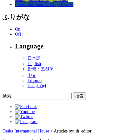
I-house Multicutural Exchange Platform
ふりがな
On
Off
Language
日本語
English
한국・조선어
中文
Filipino
Tiếng Việt
検索:
Osaka International House
>
Articles by: ih_editor