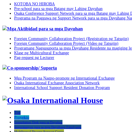
KOTOBA NO HIROBA
Pre-school para sa mga Batang may Lahing Dayuhan
Osaka Conference Support Network para sa mga Batang may Lahing 
Programa na Paggawa ng Support Network para sa mga Dayuhang Na
Mga Aktibidad para sa mga Dayuhan
Foreign Community Collaboration Project (Registration ng Tatsujin)
Foreign Community Collaboration Project (Video ng Tatsujin)
Programang Nagsusuporta sa mga Dayuhang Residente na magiging lead
Klase ng Multicultural Exchange
Pag-request ng Lecturer
Co-sponsorship/ Suporta
Mga Program na Nagpo-promote ng International Exchange
Osaka International Exchange Association Network
International School Support Resident Donation Program
Top
Proyekto
Consultation Desk para sa Dayuhan
Impormasyon para sa mga Dayuhang Estudyante
Multilingual Disaster Support Center