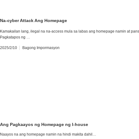
Na-cyber Attack Ang Homepage
Kamakailan lang, ilegal na na-access mula sa labas ang homepage namin at pansa
Pagkatapos ng …
2025/2/10
Bagong Impormasyon
Ang Pagkaayos ng Homepage ng I-house
Naayos na ang homepage namin na hindi makita dahil…