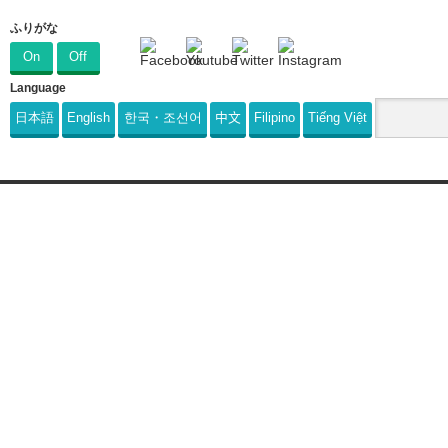
ふりがな
On
Off
Language
日本語
English
한국・조선어
中文
Filipino
Tiếng Việt